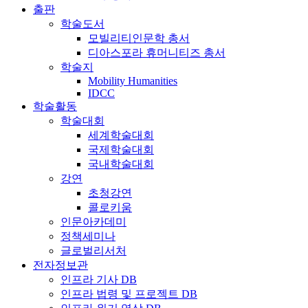
출판
학술도서
모빌리티인문학 총서
디아스포라 휴머니티즈 총서
학술지
Mobility Humanities
IDCC
학술활동
학술대회
세계학술대회
국제학술대회
국내학술대회
강연
초청강연
콜로키움
인문아카데미
정책세미나
글로벌리서처
전자정보관
인프라 기사 DB
인프라 법령 및 프로젝트 DB