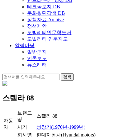
인프라 위기 영상 DB
테크놀로지 DB
문화횡단각색 DB
정책자료 Archive
정책제안
모빌리티인문학도서
모빌리티 인문지도
알림마당
일반공지
언론보도
뉴스레터
검
색:
스텔라 88
브랜드
스텔라 88
명
자동
차
시기
성장기(1970년-1999년)
회사명
현대자동차(Hyundai motors)