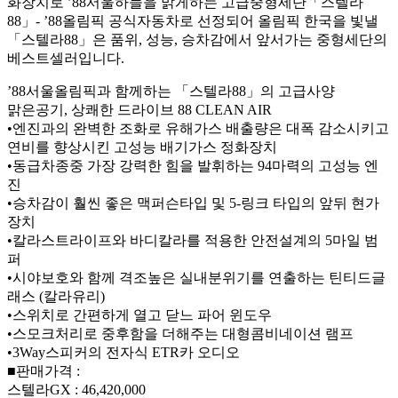
화장치로 ’88서울하늘을 맑게하는 고급중형세단「스텔라
88」- ’88올림픽 공식자동차로 선정되어 올림픽 한국을 빛낼
「스텔라88」은 품위, 성능, 승차감에서 앞서가는 중형세단의
베스트셀러입니다.
’88서울올림픽과 함께하는 「스텔라88」의 고급사양
맑은공기, 상쾌한 드라이브 88 CLEAN AIR
•엔진과의 완벽한 조화로 유해가스 배출량은 대폭 감소시키고
연비를 향상시킨 고성능 배기가스 정화장치
•동급차종중 가장 강력한 힘을 발휘하는 94마력의 고성능 엔
진
•승차감이 훨씬 좋은 맥퍼슨타입 및 5-링크 타입의 앞뒤 현가
장치
•칼라스트라이프와 바디칼라를 적용한 안전설계의 5마일 범
퍼
•시야보호와 함께 격조높은 실내분위기를 연출하는 틴티드글
래스 (칼라유리)
•스위치로 간편하게 열고 닫느 파어 윈도우
•스모크처리로 중후함을 더해주는 대형콤비네이션 램프
•3Way스피커의 전자식 ETR카 오디오
■판매가격 :
스텔라GX : 46,420,000