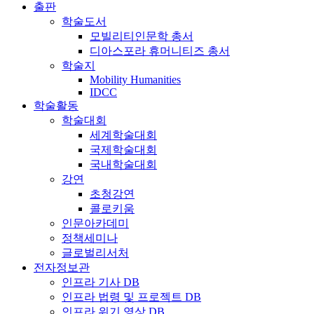
출판
학술도서
모빌리티인문학 총서
디아스포라 휴머니티즈 총서
학술지
Mobility Humanities
IDCC
학술활동
학술대회
세계학술대회
국제학술대회
국내학술대회
강연
초청강연
콜로키움
인문아카데미
정책세미나
글로벌리서처
전자정보관
인프라 기사 DB
인프라 법령 및 프로젝트 DB
인프라 위기 영상 DB