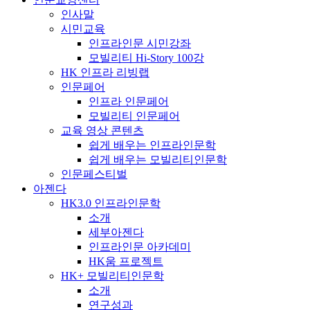
인사말
시민교육
인프라인문 시민강좌
모빌리티 Hi-Story 100강
HK 인프라 리빙랩
인문페어
인프라 인문페어
모빌리티 인문페어
교육 영상 콘텐츠
쉽게 배우는 인프라인문학
쉽게 배우는 모빌리티인문학
인문페스티벌
아젠다
HK3.0 인프라인문학
소개
세부아젠다
인프라인문 아카데미
HK움 프로젝트
HK+ 모빌리티인문학
소개
연구성과