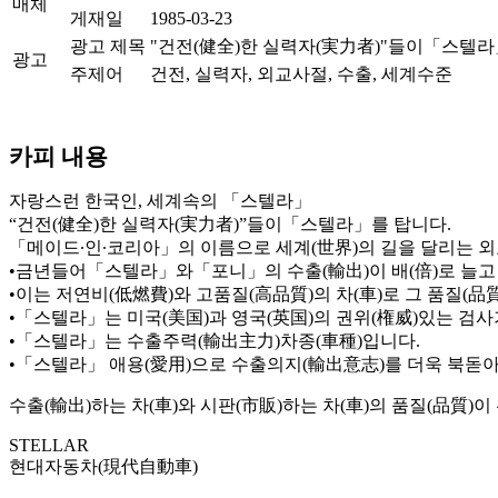
매체
게재일
1985-03-23
광고 제목
"건전(健全)한 실력자(実力者)"들이「스텔라
광고
주제어
건전, 실력자, 외교사절, 수출, 세계수준
카피 내용
자랑스런 한국인, 세계속의 「스텔라」
“건전(健全)한 실력자(実力者)”들이「스텔라」를 탑니다.
「메이드∙인∙코리아」의 이름으로 세계(世界)의 길을 달리는 
•금년들어「스텔라」와「포니」의 수출(輸出)이 배(倍)로 늘고
•이는 저연비(低燃費)와 고품질(高品質)의 차(車)로 그 품질(
•「스텔라」는 미국(美国)과 영국(英国)의 권위(権威)있는 검
•「스텔라」는 수출주력(輸出主力)차종(車種)입니다.
•「스텔라」 애용(愛用)으로 수출의지(輸出意志)를 더욱 북돋아
수출(輸出)하는 차(車)와 시판(市販)하는 차(車)의 품질(品質)이
STELLAR
현대자동차(現代自動車)