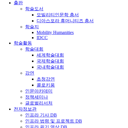
출판
학술도서
모빌리티인문학 총서
디아스포라 휴머니티즈 총서
학술지
Mobility Humanities
IDCC
학술활동
학술대회
세계학술대회
국제학술대회
국내학술대회
강연
초청강연
콜로키움
인문아카데미
정책세미나
글로벌리서처
전자정보관
인프라 기사 DB
인프라 법령 및 프로젝트 DB
인프라 위기 영상 DB