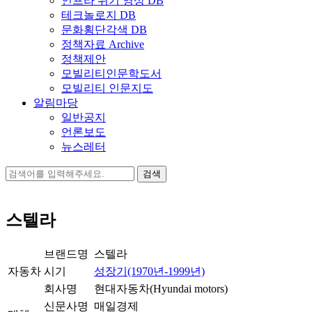
인프라 위기 영상 DB
테크놀로지 DB
문화횡단각색 DB
정책자료 Archive
정책제안
모빌리티인문학도서
모빌리티 인문지도
알림마당
일반공지
언론보도
뉴스레터
검
색:
스텔라
브랜드명
스텔라
자동차
시기
성장기(1970년-1999년)
회사명
현대자동차(Hyundai motors)
신문사명
매일경제