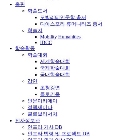
출판
학술도서
모빌리티인문학 총서
디아스포라 휴머니티즈 총서
학술지
Mobility Humanities
IDCC
학술활동
학술대회
세계학술대회
국제학술대회
국내학술대회
강연
초청강연
콜로키움
인문아카데미
정책세미나
글로벌리서처
전자정보관
인프라 기사 DB
인프라 법령 및 프로젝트 DB