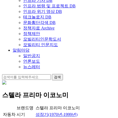
인프라 기사 DB
인프라 법령 및 프로젝트 DB
인프라 위기 영상 DB
테크놀로지 DB
문화횡단각색 DB
정책자료 Archive
정책제안
모빌리티인문학도서
모빌리티 인문지도
알림마당
일반공지
언론보도
뉴스레터
검
색:
스텔라 프리마 이코노미
브랜드명
스텔라 프리마 이코노미
자동차
시기
성장기(1970년-1999년)