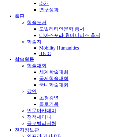
소개
연구성과
출판
학술도서
모빌리티인문학 총서
디아스포라 휴머니티즈 총서
학술지
Mobility Humanities
IDCC
학술활동
학술대회
세계학술대회
국제학술대회
국내학술대회
강연
초청강연
콜로키움
인문아카데미
정책세미나
글로벌리서처
전자정보관
인프라 기사 DB