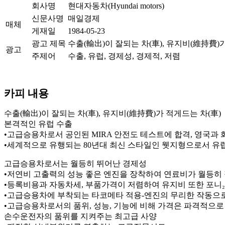
회사명
현대자동차(Hyundai motors)
신문사명
매일경제
매체
게재일
1984-05-23
광고 제목
수출(輸出)이 잘되는 차(車), 유지비(維持費
광고
주제어
수출, 유럽, 경제성, 경제적, 저렴
카피 내용
수출(輸出)이 잘되는 차(車), 유지비(維持費)가 적게드는 차(車
본격적인 유럽 수출
•고급승용차로서 공인된 MIRA 안전도 테스트에 합격, 영국과 
•세계적으로 유행되는 80년대 최신 스타일인 웻지형으로서 유
고급승용차로서는 월등히 뛰어난 경제성
•저연비 고출력의 성능 좋은 엔진을 장착하여 연료비가 월등히
•등록비용과 자동차세, 부품가격이 저렴하여 유지비 또한 포니₂
•고급승용차에 부착되는 타코메타 적용-엔진의 무리한 작동으로
•고급승용차로서의 품위, 성능, 기능에 비해 가격은 파격적으로 저렴합
손수운전자의 품위를 지켜주는 최고급 사양