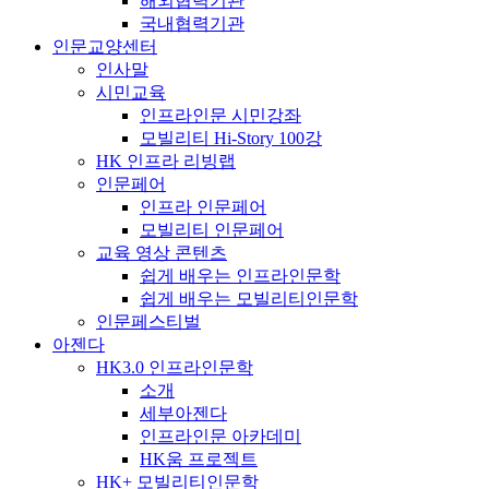
해외협력기관
국내협력기관
인문교양센터
인사말
시민교육
인프라인문 시민강좌
모빌리티 Hi-Story 100강
HK 인프라 리빙랩
인문페어
인프라 인문페어
모빌리티 인문페어
교육 영상 콘텐츠
쉽게 배우는 인프라인문학
쉽게 배우는 모빌리티인문학
인문페스티벌
아젠다
HK3.0 인프라인문학
소개
세부아젠다
인프라인문 아카데미
HK움 프로젝트
HK+ 모빌리티인문학