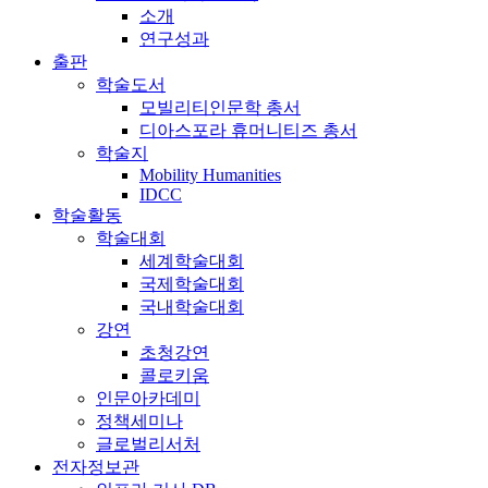
소개
연구성과
출판
학술도서
모빌리티인문학 총서
디아스포라 휴머니티즈 총서
학술지
Mobility Humanities
IDCC
학술활동
학술대회
세계학술대회
국제학술대회
국내학술대회
강연
초청강연
콜로키움
인문아카데미
정책세미나
글로벌리서처
전자정보관