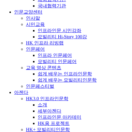
국내협력기관
인문교양센터
인사말
시민교육
인프라인문 시민강좌
모빌리티 Hi-Story 100강
HK 인프라 리빙랩
인문페어
인프라 인문페어
모빌리티 인문페어
교육 영상 콘텐츠
쉽게 배우는 인프라인문학
쉽게 배우는 모빌리티인문학
인문페스티벌
아젠다
HK3.0 인프라인문학
소개
세부아젠다
인프라인문 아카데미
HK움 프로젝트
HK+ 모빌리티인문학