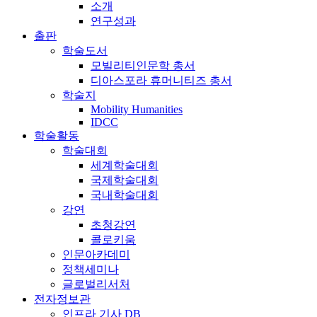
소개
연구성과
출판
학술도서
모빌리티인문학 총서
디아스포라 휴머니티즈 총서
학술지
Mobility Humanities
IDCC
학술활동
학술대회
세계학술대회
국제학술대회
국내학술대회
강연
초청강연
콜로키움
인문아카데미
정책세미나
글로벌리서처
전자정보관
인프라 기사 DB