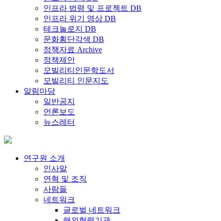
인프라 법령 및 프로젝트 DB
인프라 위기 영상 DB
테크놀로지 DB
문화횡단각색 DB
정책자료 Archive
정책제안
모빌리티인문학도서
모빌리티 인문지도
알림마당
일반공지
언론보도
뉴스레터
연구원 소개
인사말
연혁 및 조직
사람들
네트워크
글로벌 네트워크
해외협력기관