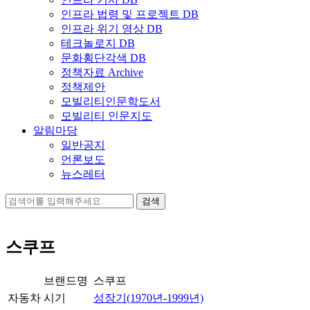
인프라 법령 및 프로젝트 DB
인프라 위기 영상 DB
테크놀로지 DB
문화횡단각색 DB
정책자료 Archive
정책제안
모빌리티인문학도서
모빌리티 인문지도
알림마당
일반공지
언론보도
뉴스레터
검
색:
스쿠프
브랜드명
스쿠프
자동차
시기
성장기(1970년-1999년)