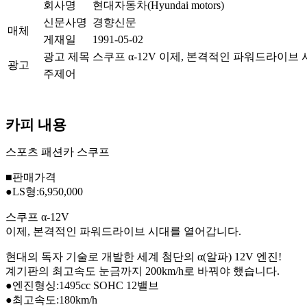
회사명
현대자동차(Hyundai motors)
신문사명
경향신문
매체
게재일
1991-05-02
광고 제목
스쿠프 α-12V 이제, 본격적인 파워드라이브
광고
주제어
카피 내용
스포츠 패션카 스쿠프
■판매가격
●LS형:6,950,000
스쿠프 α-12V
이제, 본격적인 파워드라이브 시대를 열어갑니다.
현대의 독자 기술로 개발한 세계 첨단의 α(알파) 12V 엔진!
계기판의 최고속도 눈금까지 200km/h로 바꿔야 했습니다.
●엔진형싱:1495cc SOHC 12밸브
●최고속도:180km/h