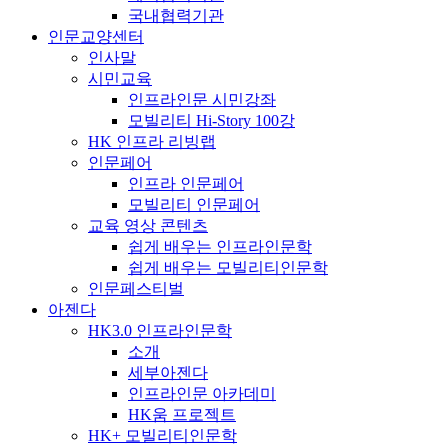
국내협력기관
인문교양센터
인사말
시민교육
인프라인문 시민강좌
모빌리티 Hi-Story 100강
HK 인프라 리빙랩
인문페어
인프라 인문페어
모빌리티 인문페어
교육 영상 콘텐츠
쉽게 배우는 인프라인문학
쉽게 배우는 모빌리티인문학
인문페스티벌
아젠다
HK3.0 인프라인문학
소개
세부아젠다
인프라인문 아카데미
HK움 프로젝트
HK+ 모빌리티인문학