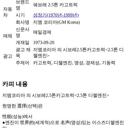
브랜드
쉐보레 2.5톤 카고트럭
명
자동
차
시기
성장기(1970년-1999년)
회사명
지엠 코리아(GM Korea)
신문사
매일경제
명
매체
게재일
1973-09-20
광고 제
지엠코리아 의 시보레2.5톤카고트럭<2.5톤 디
목
젤엔진>
광고
주제어
카고트럭, 디젤엔진, 명성, 경제성, 기동력
카피 내용
지엠코리아 의 시보레2.5톤카고트럭<2.5톤 디젤엔진>
현명한 選擇(선택)은
性能(성능)에서
●엔진이 世界的(세계적)으로 名声(명성)있는 이스즈디젤엔진