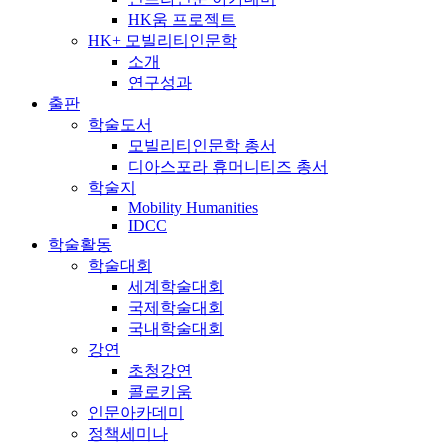
HK움 프로젝트
HK+ 모빌리티인문학
소개
연구성과
출판
학술도서
모빌리티인문학 총서
디아스포라 휴머니티즈 총서
학술지
Mobility Humanities
IDCC
학술활동
학술대회
세계학술대회
국제학술대회
국내학술대회
강연
초청강연
콜로키움
인문아카데미
정책세미나