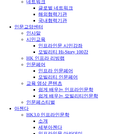
네트워크
글로벌 네트워크
해외협력기관
국내협력기관
인문교양센터
인사말
시민교육
인프라인문 시민강좌
모빌리티 Hi-Story 100강
HK 인프라 리빙랩
인문페어
인프라 인문페어
모빌리티 인문페어
교육 영상 콘텐츠
쉽게 배우는 인프라인문학
쉽게 배우는 모빌리티인문학
인문페스티벌
아젠다
HK3.0 인프라인문학
소개
세부아젠다
인프라인문 아카데미