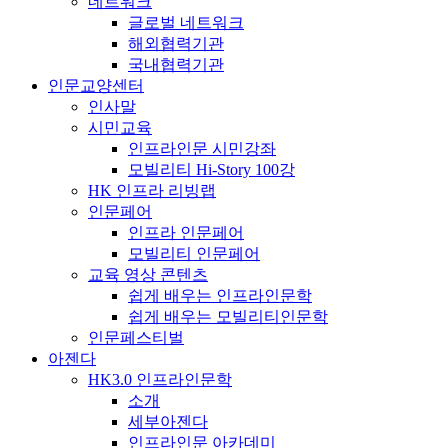
네트워크
글로벌 네트워크
해외협력기관
국내협력기관
인문교양센터
인사말
시민교육
인프라인문 시민강좌
모빌리티 Hi-Story 100강
HK 인프라 리빙랩
인문페어
인프라 인문페어
모빌리티 인문페어
교육 영상 콘텐츠
쉽게 배우는 인프라인문학
쉽게 배우는 모빌리티인문학
인문페스티벌
아젠다
HK3.0 인프라인문학
소개
세부아젠다
인프라인문 아카데미