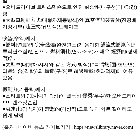
임.
●오버드라이브 트랜스밋숀으로 엔진 耐久性(내구성)이 強(강)
함.
●大型車制動方式(대형차제동방식)인 真空倍加裝置付(진공배
가장치부) 油圧式(유압식)브레이크.
收益(수익)에서
●燃料(연료)의 完全燃燒(완전연소)가 용이함 渦流式燃燒室(와
류식연소실)엔진으로 燃料消耗(연료소모)가 매우 經濟的(경제
적)임.
●大型車(대형차)샤시와 같은 方式(방식){“ㄷ”型断面(형단면)
리벹結合(결합)}의 構造(구조)로 超過積載(초과적재)에 여유
있음.
機動力(기동력)에서
●스타트와 加速性(가속성)이 월등히 優秀(우수)한 오버드라이
브트랜스밋숀임.
●减速此(감속차)가 理想的(이상적)으로 높아 힘든 길이라도
쉽게 달림.
(출처 : 네이버 뉴스 라이브러리 : https://newslibrary.naver.com)