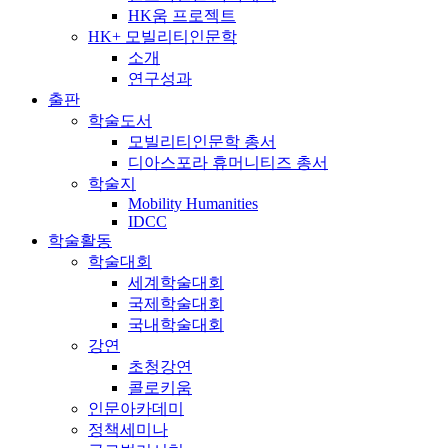
HK움 프로젝트
HK+ 모빌리티인문학
소개
연구성과
출판
학술도서
모빌리티인문학 총서
디아스포라 휴머니티즈 총서
학술지
Mobility Humanities
IDCC
학술활동
학술대회
세계학술대회
국제학술대회
국내학술대회
강연
초청강연
콜로키움
인문아카데미
정책세미나