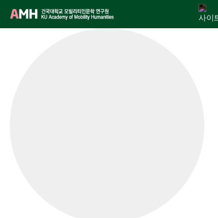
Skip
연구원 소개
인문교양센터
아젠다
출판
학술활동
전자정보관
알림마당
to
content