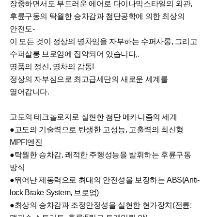
장중하면서도 부드러운 에어로 다이나믹스타일의 외관,
후륜구동의 탁월한 승차감과 첨단공학에 의한 최상의
안전도-
이 모든 것이 정상의 명차임을 자부하는 수퍼사롱, 그리고
수퍼살롱 브로엄에 집약되어 있습니다,.
명품의 정신, 명차의 감동!
정상의 자부심으로 최고급세단의 새로운 세계를
열어갑니다.
고도의 테크놀로지로 실현한 첨단 메카니즘의 세계
●고도의 기술력으로 탄생한 고성능, 고출력의 최신형
MPFI엔진
●탁월한 승차감, 쾌적한 주행성능을 발휘하는 후륜구동
방식
●뛰어난 제동력으로 최대의 안전성을 보장하는 ABS(Anti-
lock Brake System, 브로엄)
●최상의 승차감과 조정안정성을 실현한 현가장치(전륜: