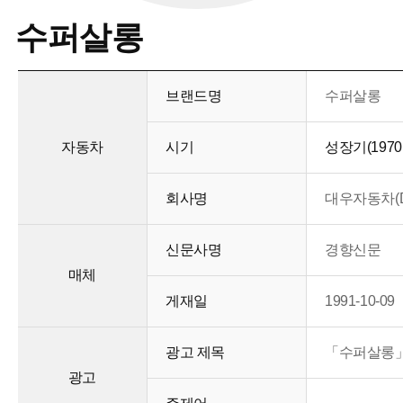
수퍼살롱
브랜드명
수퍼살롱
자동차
시기
성장기(1970
회사명
대우자동차(Da
신문사명
경향신문
매체
게재일
1991-10-09
광고 제목
「수퍼살롱」
광고