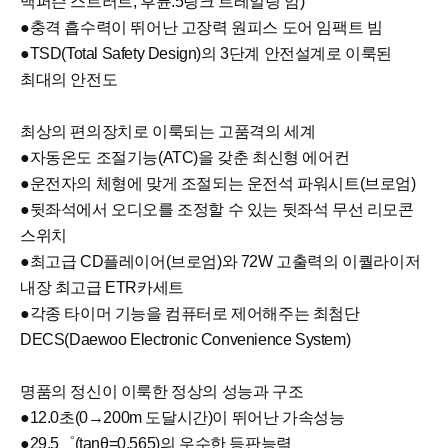
맥퍼슨 스트러트, 후륜:5링크 트레일링 암)
●충격 흡수력이 뛰어난 고장력 원피스 도어 임팩트 빔
●TSD(Total Safety Design)의 3단계 안전설계로 이룩된
최대의 안전도
최상의 편의장치로 이룩되는 고품격의 세계
●자동온도 조절기능(ATC)을 갖춘 최신형 에어컨
●운전자의 체형에 맞게 조절되는 운전석 파워시트(브로엄)
●뒷좌석에서 오디오를 조정할 수 있는 뒷좌석 무선 리모콘
스위치
●최고급 CD플레이어(브로엄)와 72W 고출력의 이퀄라이저
내장 최고급 ETR카세트
●각종 타이머 기능을 컴퓨터로 제어해주는 최첨단
DECS(Daewoo Electronic Convenience System)
명품의 정신이 이룩한 정상의 성능과 구조
●12.0초(0→200m 도달시간)이 뛰어난 가속성능
●29.5゜(tanθ=0.565)의 우수한 등판능력