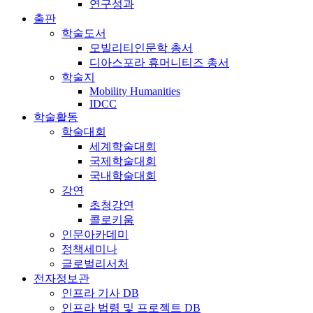
연구성과
출판
학술도서
모빌리티인문학 총서
디아스포라 휴머니티즈 총서
학술지
Mobility Humanities
IDCC
학술활동
학술대회
세계학술대회
국제학술대회
국내학술대회
강연
초청강연
콜로키움
인문아카데미
정책세미나
글로벌리서처
전자정보관
인프라 기사 DB
인프라 법령 및 프로젝트 DB