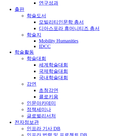
연구성과
출판
학술도서
모빌리티인문학 총서
디아스포라 휴머니티즈 총서
학술지
Mobility Humanities
IDCC
학술활동
학술대회
세계학술대회
국제학술대회
국내학술대회
강연
초청강연
콜로키움
인문아카데미
정책세미나
글로벌리서처
전자정보관
인프라 기사 DB
인프라 법령 및 프로젝트 DB