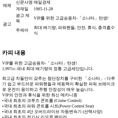
신문사명
매일경제
매체
게재일
1985-11-28
광고 제
VIP를 위한 고급승용차-「소나타」탄생!
목
광고
최대 배기량, 파워핸들, 안전, 휴식, 충격흡수
주제어
식
카피 내용
VIP를 위한 고급승용차-「소나타」탄생!
1,997cc-국내 최대 배기량의 정통 고급세단입니다.
최고급 차들만이 갖추는 첨단장치를 구비한 「소나타」- 다루
기 쉽고 부드러운 파워핸들과 제동력이 확실한 파워 브레이크
로 운전이 용이하고 주행 안정성이 매우 높습니다.
VIP의 안전과 휴식을 위한 최신 메카니증
•국내 최초의 크루즈 콘트롤 (Cruise Control)
•국대 최초의 파워 콘트롤 시트(Power Control Seat)
•국내 최초의 4단 오버드라이브 자동변속기 (선택사양)
•국내 최초의 전기식 리모콘 백미러