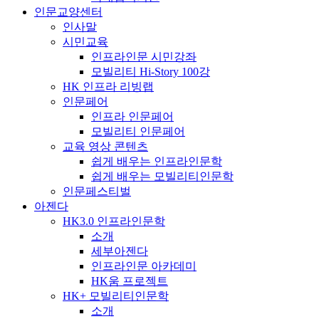
인문교양센터
인사말
시민교육
인프라인문 시민강좌
모빌리티 Hi-Story 100강
HK 인프라 리빙랩
인문페어
인프라 인문페어
모빌리티 인문페어
교육 영상 콘텐츠
쉽게 배우는 인프라인문학
쉽게 배우는 모빌리티인문학
인문페스티벌
아젠다
HK3.0 인프라인문학
소개
세부아젠다
인프라인문 아카데미
HK움 프로젝트
HK+ 모빌리티인문학
소개