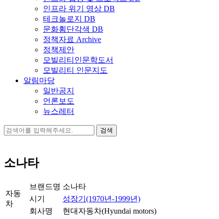
인프라 위기 영상 DB
테크놀로지 DB
문화횡단각색 DB
정책자료 Archive
정책제안
모빌리티인문학도서
모빌리티 인문지도
알림마당
일반공지
언론보도
뉴스레터
검
색:
소나타
브랜드명
소나타
자동
시기
성장기(1970년-1999년)
차
회사명
현대자동차(Hyundai motors)