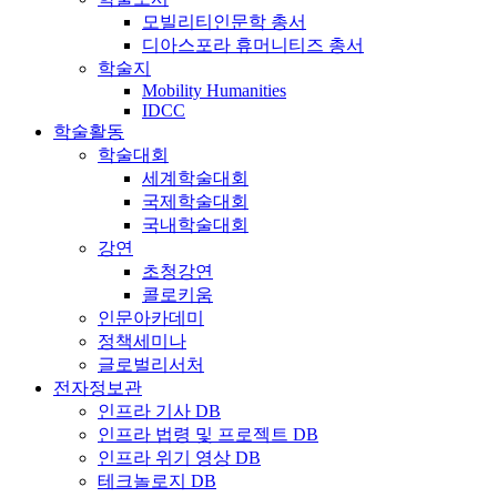
모빌리티인문학 총서
디아스포라 휴머니티즈 총서
학술지
Mobility Humanities
IDCC
학술활동
학술대회
세계학술대회
국제학술대회
국내학술대회
강연
초청강연
콜로키움
인문아카데미
정책세미나
글로벌리서처
전자정보관
인프라 기사 DB
인프라 법령 및 프로젝트 DB
인프라 위기 영상 DB
테크놀로지 DB