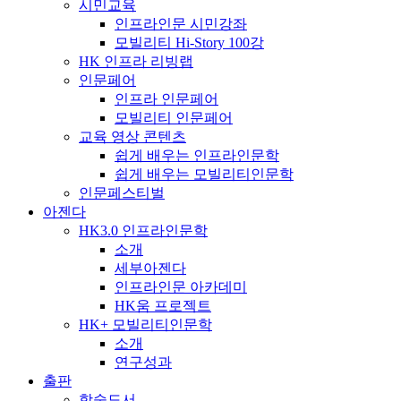
시민교육
인프라인문 시민강좌
모빌리티 Hi-Story 100강
HK 인프라 리빙랩
인문페어
인프라 인문페어
모빌리티 인문페어
교육 영상 콘텐츠
쉽게 배우는 인프라인문학
쉽게 배우는 모빌리티인문학
인문페스티벌
아젠다
HK3.0 인프라인문학
소개
세부아젠다
인프라인문 아카데미
HK움 프로젝트
HK+ 모빌리티인문학
소개
연구성과
출판
학술도서