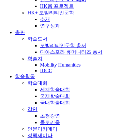
HK움 프로젝트
HK+ 모빌리티인문학
소개
연구성과
출판
학술도서
모빌리티인문학 총서
디아스포라 휴머니티즈 총서
학술지
Mobility Humanities
IDCC
학술활동
학술대회
세계학술대회
국제학술대회
국내학술대회
강연
초청강연
콜로키움
인문아카데미
정책세미나