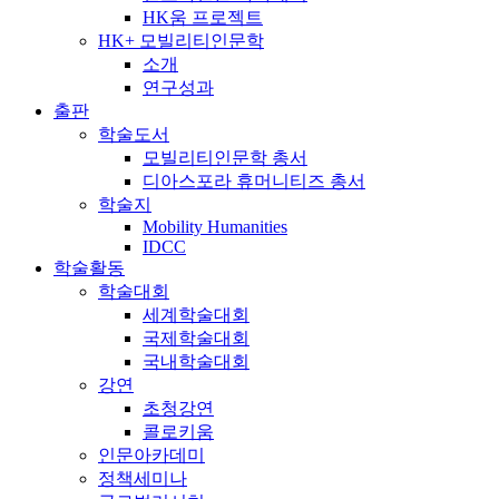
HK움 프로젝트
HK+ 모빌리티인문학
소개
연구성과
출판
학술도서
모빌리티인문학 총서
디아스포라 휴머니티즈 총서
학술지
Mobility Humanities
IDCC
학술활동
학술대회
세계학술대회
국제학술대회
국내학술대회
강연
초청강연
콜로키움
인문아카데미
정책세미나