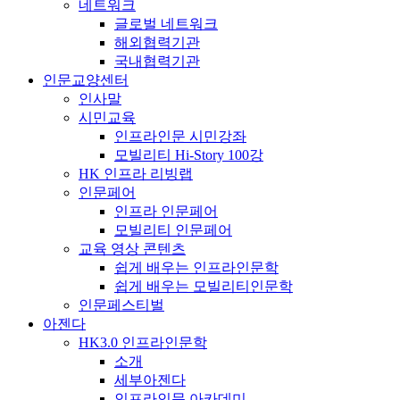
네트워크
글로벌 네트워크
해외협력기관
국내협력기관
인문교양센터
인사말
시민교육
인프라인문 시민강좌
모빌리티 Hi-Story 100강
HK 인프라 리빙랩
인문페어
인프라 인문페어
모빌리티 인문페어
교육 영상 콘텐츠
쉽게 배우는 인프라인문학
쉽게 배우는 모빌리티인문학
인문페스티벌
아젠다
HK3.0 인프라인문학
소개
세부아젠다
인프라인문 아카데미