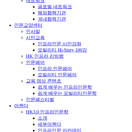
네트워크
글로벌 네트워크
해외협력기관
국내협력기관
인문교양센터
인사말
시민교육
인프라인문 시민강좌
모빌리티 Hi-Story 100강
HK 인프라 리빙랩
인문페어
인프라 인문페어
모빌리티 인문페어
교육 영상 콘텐츠
쉽게 배우는 인프라인문학
쉽게 배우는 모빌리티인문학
인문페스티벌
아젠다
HK3.0 인프라인문학
소개
세부아젠다
인프라인문 아카데미