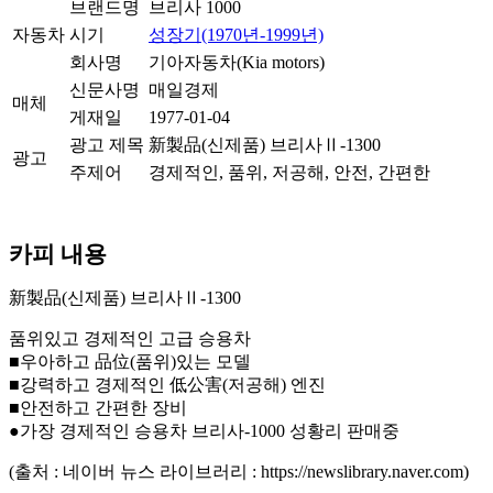
브랜드명
브리사 1000
자동차
시기
성장기(1970년-1999년)
회사명
기아자동차(Kia motors)
신문사명
매일경제
매체
게재일
1977-01-04
광고 제목
新製品(신제품) 브리사Ⅱ-1300
광고
주제어
경제적인, 품위, 저공해, 안전, 간편한
카피 내용
新製品(신제품) 브리사Ⅱ-1300
품위있고 경제적인 고급 승용차
■우아하고 品位(품위)있는 모델
■강력하고 경제적인 低公害(저공해) 엔진
■안전하고 간편한 장비
●가장 경제적인 승용차 브리사-1000 성황리 판매중
(출처 : 네이버 뉴스 라이브러리 : https://newslibrary.naver.com)