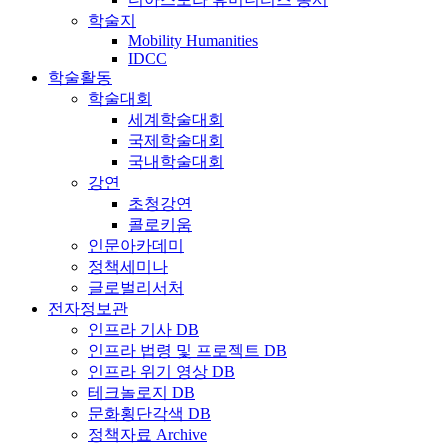
학술지
Mobility Humanities
IDCC
학술활동
학술대회
세계학술대회
국제학술대회
국내학술대회
강연
초청강연
콜로키움
인문아카데미
정책세미나
글로벌리서처
전자정보관
인프라 기사 DB
인프라 법령 및 프로젝트 DB
인프라 위기 영상 DB
테크놀로지 DB
문화횡단각색 DB
정책자료 Archive