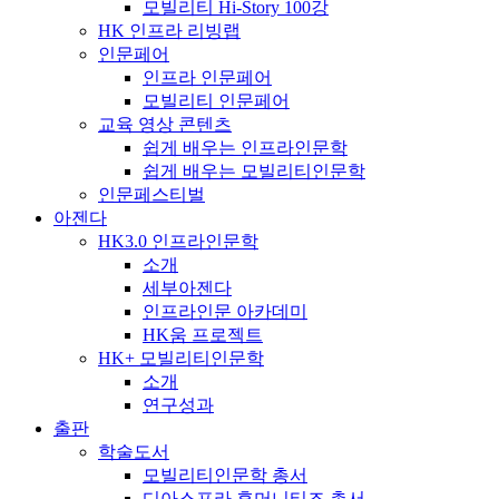
모빌리티 Hi-Story 100강
HK 인프라 리빙랩
인문페어
인프라 인문페어
모빌리티 인문페어
교육 영상 콘텐츠
쉽게 배우는 인프라인문학
쉽게 배우는 모빌리티인문학
인문페스티벌
아젠다
HK3.0 인프라인문학
소개
세부아젠다
인프라인문 아카데미
HK움 프로젝트
HK+ 모빌리티인문학
소개
연구성과
출판
학술도서
모빌리티인문학 총서
디아스포라 휴머니티즈 총서