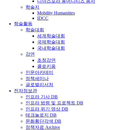
디아스포라 휴머니티즈 총서
학술지
Mobility Humanities
IDCC
학술활동
학술대회
세계학술대회
국제학술대회
국내학술대회
강연
초청강연
콜로키움
인문아카데미
정책세미나
글로벌리서처
전자정보관
인프라 기사 DB
인프라 법령 및 프로젝트 DB
인프라 위기 영상 DB
테크놀로지 DB
문화횡단각색 DB
정책자료 Archive