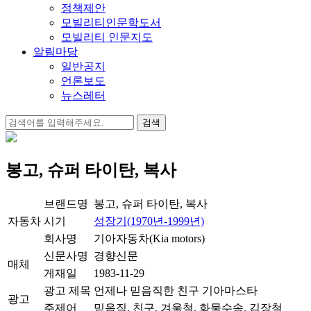
정책제안
모빌리티인문학도서
모빌리티 인문지도
알림마당
일반공지
언론보도
뉴스레터
검
색:
봉고, 슈퍼 타이탄, 복사
브랜드명
봉고, 슈퍼 타이탄, 복사
자동차
시기
성장기(1970년-1999년)
회사명
기아자동차(Kia motors)
신문사명
경향신문
매체
게재일
1983-11-29
광고 제목
언제나 믿음직한 친구 기아마스타
광고
주제어
믿음직, 친구, 겨울철, 화물수송, 김장철