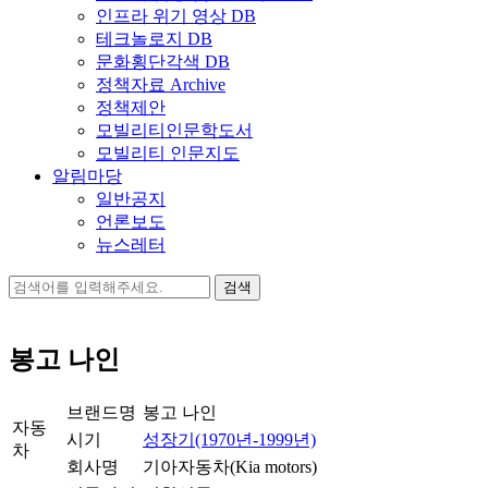
인프라 위기 영상 DB
테크놀로지 DB
문화횡단각색 DB
정책자료 Archive
정책제안
모빌리티인문학도서
모빌리티 인문지도
알림마당
일반공지
언론보도
뉴스레터
검
색:
봉고 나인
브랜드명
봉고 나인
자동
시기
성장기(1970년-1999년)
차
회사명
기아자동차(Kia motors)