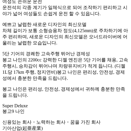
여성도 손쉬운 운전
운전석의 각종 계기가 일체식으로 되어 조작하기 편리하고 시
야가 넓어 여성들도 손쉽게 운전 할 수 있읍니다.
예쁘고 날렵한 새로운 디자인의 최신모델
차체 길이가 보통 소형승용차 정도(4,125mm)로 주차하기에 아
주 편리하며, 새로운 디자인의 최신모델은 오너드라이버에 어
울리는 날렵한 모습입니다.
5단 기어의 경쾌한 고속주행 뛰어난 경제성
봉고 나인의 2200cc 강력한 디젤 엔진은 5단 기어를 채용, 고속
주행시, 승차감이 뛰어나며 차량유지비가 적게 듭니다. (디젤
1L당 17km 주행, 정지연비)봉고 나인은 편리성, 안전성, 경제
성에서 충분한 만족을 드립니다.
봉고 나인은 편리성, 안전성, 경제성에서 귀하께 충분한 만족
을 드립니다.
Super Deluxe
봉고9 나인
신용있는 회사・노력하는 회사・꿈을 가진 회사
기아산업(起亜産業)