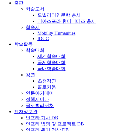
출판
학술도서
모빌리티인문학 총서
디아스포라 휴머니티즈 총서
학술지
Mobility Humanities
IDCC
학술활동
학술대회
세계학술대회
국제학술대회
국내학술대회
강연
초청강연
콜로키움
인문아카데미
정책세미나
글로벌리서처
전자정보관
인프라 기사 DB
인프라 법령 및 프로젝트 DB
인프라 위기 영상 DB