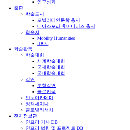
연구성과
출판
학술도서
모빌리티인문학 총서
디아스포라 휴머니티즈 총서
학술지
Mobility Humanities
IDCC
학술활동
학술대회
세계학술대회
국제학술대회
국내학술대회
강연
초청강연
콜로키움
인문아카데미
정책세미나
글로벌리서처
전자정보관
인프라 기사 DB
인프라 법령 및 프로젝트 DB