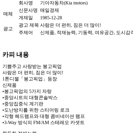
회사명
기아자동차(Kia motors)
신문사명
매일경제
매체
게재일
1985-12-28
광고 제목
사람은 더 편히, 짐은 더 많이!
광고
주제어
신제품, 적재능력, 기동력, 여유공간, 도시감
카피 내용
기쁨주고 사랑받는 봉고픽업
사람은 더 편히, 짐은 더 많이!
1톤디젤「봉고픽업」등장
신제품
•봉고픽업의 5가지 자랑
•중앙시트의 대형콘솔박스
•중앙집중식 계기판
•도난방지를 위한 스티어링 로크
•각형 헤드램프와 대형 콤비네이션 램프
•3-Way 방식의 FM/AM 스테레오 카셋트