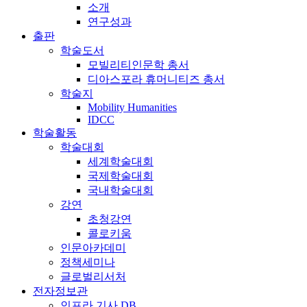
소개
연구성과
출판
학술도서
모빌리티인문학 총서
디아스포라 휴머니티즈 총서
학술지
Mobility Humanities
IDCC
학술활동
학술대회
세계학술대회
국제학술대회
국내학술대회
강연
초청강연
콜로키움
인문아카데미
정책세미나
글로벌리서처
전자정보관
인프라 기사 DB