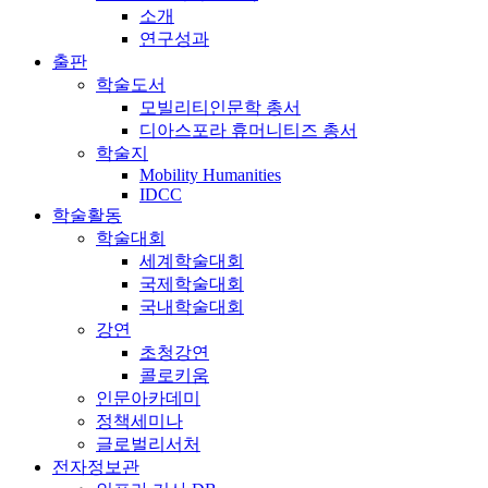
소개
연구성과
출판
학술도서
모빌리티인문학 총서
디아스포라 휴머니티즈 총서
학술지
Mobility Humanities
IDCC
학술활동
학술대회
세계학술대회
국제학술대회
국내학술대회
강연
초청강연
콜로키움
인문아카데미
정책세미나
글로벌리서처
전자정보관