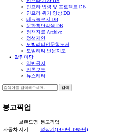
인프라 기사 DB
인프라 법령 및 프로젝트 DB
인프라 위기 영상 DB
테크놀로지 DB
문화횡단각색 DB
정책자료 Archive
정책제안
모빌리티인문학도서
모빌리티 인문지도
알림마당
일반공지
언론보도
뉴스레터
검
색:
봉고픽업
브랜드명
봉고픽업
자동차
시기
성장기(1970년-1999년)