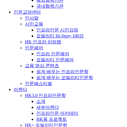
해외협력기관
국내협력기관
인문교양센터
인사말
시민교육
인프라인문 시민강좌
모빌리티 Hi-Story 100강
HK 인프라 리빙랩
인문페어
인프라 인문페어
모빌리티 인문페어
교육 영상 콘텐츠
쉽게 배우는 인프라인문학
쉽게 배우는 모빌리티인문학
인문페스티벌
아젠다
HK3.0 인프라인문학
소개
세부아젠다
인프라인문 아카데미
HK움 프로젝트
HK+ 모빌리티인문학