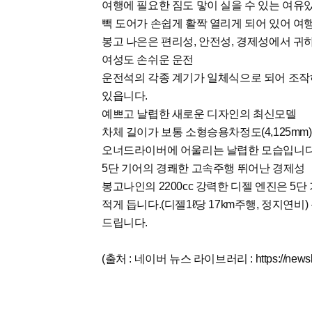
여행에 필요한 짐도 맣이 실을 수 있는 여유
빽 도어가 손쉽게 활짝 열리게 되어 있어 여
봉고 나은은 편리성, 안전성, 경제성에서 귀
여성도 손쉬운 운전
운전석의 각종 계기가 일체식으로 되어 조작
있읍니다.
예쁘고 날렵한 새로운 디자인의 최신모델
차체 길이가 보통 소형승용차정도(4,125m
오너드라이버에 어울리는 날렵한 모습입니다
5단 기어의 경쾌한 고속주행 뛰어난 경제성
봉고나인의 2200cc 강력한 디젤 엔진은 5
적게 듭니다.(디젤1ℓ당 17km주행, 정지연
드립니다.
(출처 : 네이버 뉴스 라이브러리 : https://newslib