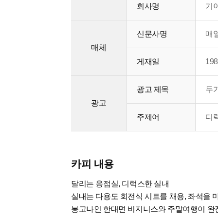
회사명
기아
신문사명
매
매체
게재일
198
광고 제목
두
광고
주제어
디럭
카피 내용
달리는 응접실, 디럭스한 실내
실내는 다용도 회전식 시트를 채용, 좌석을 
봉고나인 한대면 비지니스와 주말여행이 완