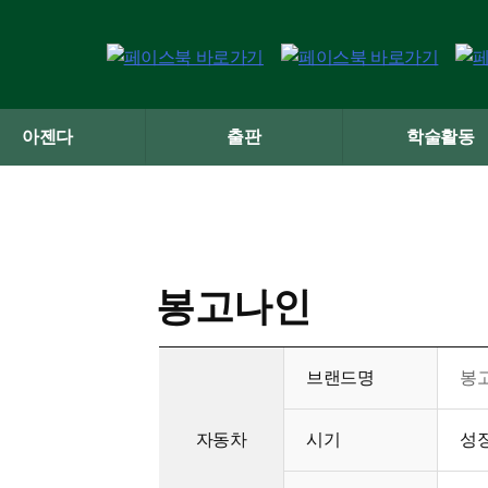
아젠다
출판
학술활동
봉고나인
브랜드명
봉
자동차
시기
성장