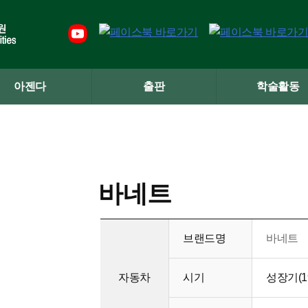
아젠다
출판
학술활동
바네트
브랜드명
바네트
자동차
시기
성장기(19