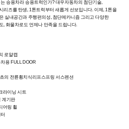
싣는 승용차라 승용트럭인가? 대우자동차의 첨단기술,
리즈를 탄생, 1톤트럭부터 새롭게 선보입니다. 이제, 1톤을
은 실내공간과 주행편의성, 첨단메카니즘 그리고 다양한
도, 화물차로도 언제나 만족을 드립니다.
믹 로얄캡
용 FULL DOOR
최초의 전륜횡치식리프스프링 서스펜션
리크라이닝 시트
식 계기판
티어링 휠
히터