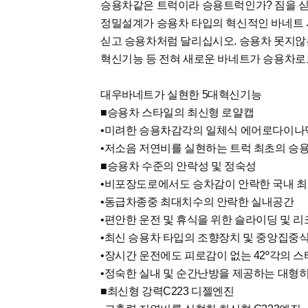
승용차같은 트럭이라 승용트럭인가? 짐을 
정밀설계가 승용차 타입의 혁신적인 바네트 시
싣고 승용차처럼 달리십시오. 승용차 못지않
혁신기능 등 전혀 새로운 바네트가 승용차로
대우바네트가 실현한 5대혁신기능
■승용차 스타일의 최신형 로얄캡
•미려한 승용차감각의 일체식 에어로다이나
•저소음 저연비를 실현하는 트럭 최초의 승용차
■승용차 수준의 안락성 및 정숙성
•비포장도로에서도 승차감이 안락한 국내 
•동급차종중 최대치수의 안락한 실내공간
•편안한 운전 및 휴식을 위한 슬라이딩 및 
•최신 승용차 타입의 조향장치 및 중앙집중
•장시간 운전에도 피로감이 없는 42º각의 스
•정숙한 실내 및 순간난방을 제공하는 대형
■최신형 강력C223 디젤엔진