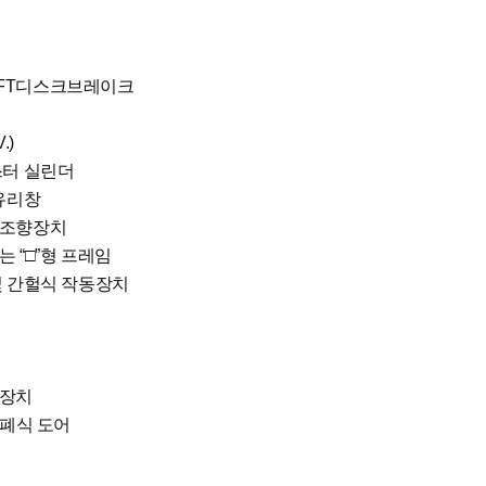
 FT디스크브레이크
.)
스터 실린더
유리창
 조향장치
 “□”형 프레임
및 간헐식 작동장치
지장치
개폐식 도어