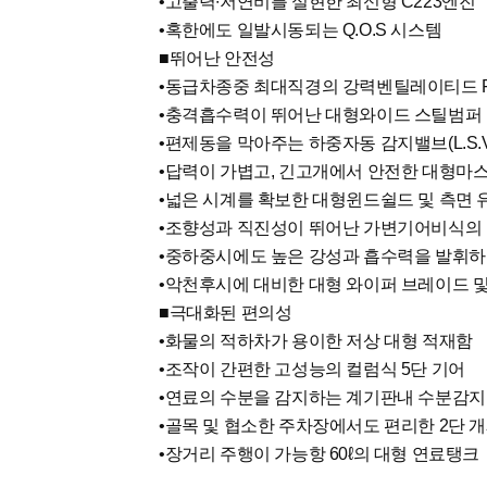
•고출력∙저연비를 실현한 최신형 C223엔진
•혹한에도 일발시동되는 Q.O.S 시스템
■뛰어난 안전성
•동급차종중 최대직경의 강력벤틸레이티드
•충격흡수력이 뛰어난 대형와이드 스틸범퍼
•편제동을 막아주는 하중자동 감지밸브(L.S.V
•답력이 가볍고, 긴고개에서 안전한 대형마
•넓은 시계를 확보한 대형윈드쉴드 및 측면 
•조향성과 직진성이 뛰어난 가변기어비식의
•중하중시에도 높은 강성과 흡수력을 발휘하는
•악천후시에 대비한 대형 와이퍼 브레이드 
■극대화된 편의성
•화물의 적하차가 용이한 저상 대형 적재함
•조작이 간편한 고성능의 컬럼식 5단 기어
•연료의 수분을 감지하는 계기판내 수분감
•골목 및 협소한 주차장에서도 편리한 2단 
•장거리 주행이 가능항 60ℓ의 대형 연료탱크