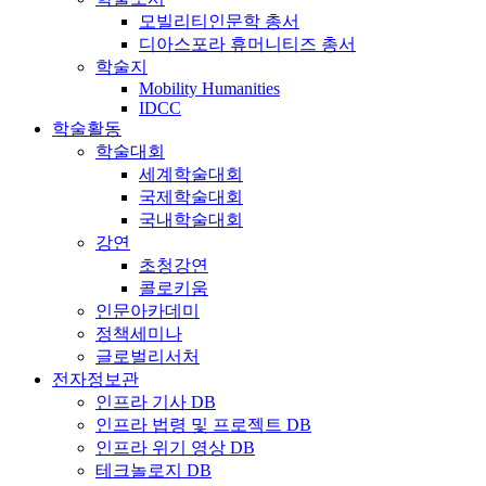
모빌리티인문학 총서
디아스포라 휴머니티즈 총서
학술지
Mobility Humanities
IDCC
학술활동
학술대회
세계학술대회
국제학술대회
국내학술대회
강연
초청강연
콜로키움
인문아카데미
정책세미나
글로벌리서처
전자정보관
인프라 기사 DB
인프라 법령 및 프로젝트 DB
인프라 위기 영상 DB
테크놀로지 DB