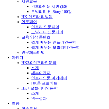
시민교육
인프라인문 시민강좌
모빌리티 Hi-Story 100강
HK 인프라 리빙랩
인문페어
인프라 인문페어
모빌리티 인문페어
교육 영상 콘텐츠
쉽게 배우는 인프라인문학
쉽게 배우는 모빌리티인문학
인문페스티벌
아젠다
HK3.0 인프라인문학
소개
세부아젠다
인프라인문 아카데미
HK움 프로젝트
HK+ 모빌리티인문학
소개
연구성과
출판
학술도서