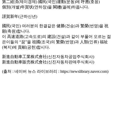
第二経済(제이경제) 國民(국민)運動(운동)에 呼應(호응)
個別(개별)年賀状(연하장)을 闕禮(궐례)하옵니다.
謹賀新年(근하신년)
國民(국민) 여러분의 한결같은 健勝(건승)과 繁榮(번영)을 祝
願(축원)합니다.
이 高速道路(고속도로)의 建設(건설)과 같이 부풀어 오르는 젊
은이들의 “꿈”을 祖國(조국)의 繁榮(번영)과 人類(인류) 福祉
(복지)에 貢献(공헌)합시다.
新進自動車工業株式會社(신진자동차공업주식회사)
新進自動車販売株式會社(신진자동차판매주식회사)
(출처 : 네이버 뉴스 라이브러리 : https://newslibrary.naver.com)