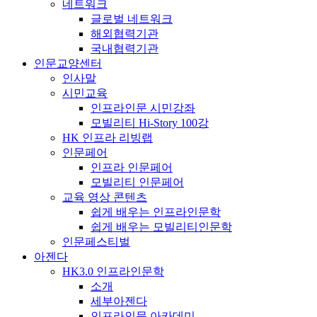
네트워크
글로벌 네트워크
해외협력기관
국내협력기관
인문교양센터
인사말
시민교육
인프라인문 시민강좌
모빌리티 Hi-Story 100강
HK 인프라 리빙랩
인문페어
인프라 인문페어
모빌리티 인문페어
교육 영상 콘텐츠
쉽게 배우는 인프라인문학
쉽게 배우는 모빌리티인문학
인문페스티벌
아젠다
HK3.0 인프라인문학
소개
세부아젠다
인프라인문 아카데미