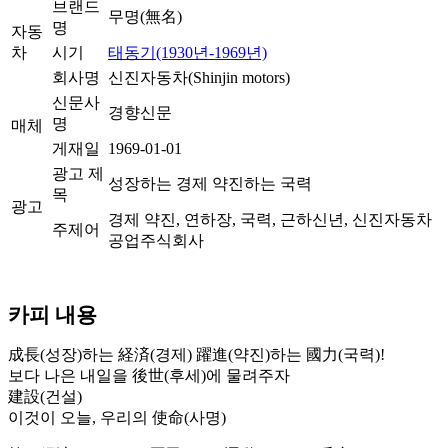
브랜드
무명(無名)
명
자동
차
시기
태동기(1930년-1969년)
회사명
신진자동차(Shinjin motors)
신문사
경향신문
명
매체
게재일
1969-01-01
광고 제
성장하는 경제 약진하는 국력
목
광고
경제 약진, 연하장, 국력, 근하신년, 신진자동차
주제어
공업주식회사
카피 내용
成長(성장)하는 経済(경제) 躍進(약진)하는 國力(국력)!
보다 나은 내일을 後世(후세)에 물려주자
建設(건설)
이것이 오늘, 우리의 使命(사명)