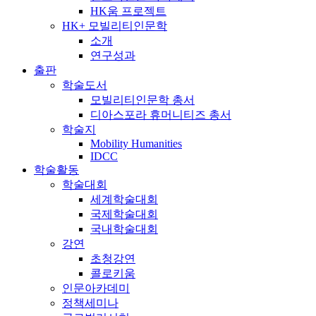
HK움 프로젝트
HK+ 모빌리티인문학
소개
연구성과
출판
학술도서
모빌리티인문학 총서
디아스포라 휴머니티즈 총서
학술지
Mobility Humanities
IDCC
학술활동
학술대회
세계학술대회
국제학술대회
국내학술대회
강연
초청강연
콜로키움
인문아카데미
정책세미나