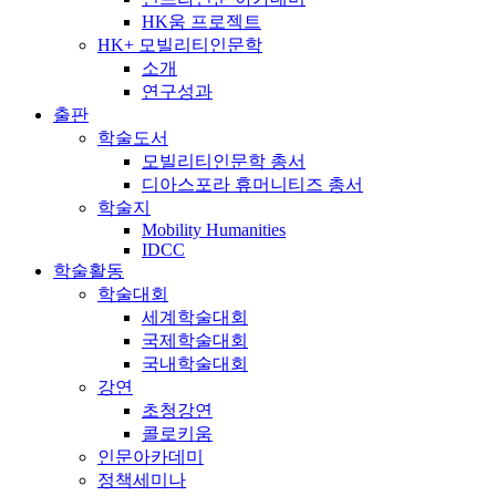
HK움 프로젝트
HK+ 모빌리티인문학
소개
연구성과
출판
학술도서
모빌리티인문학 총서
디아스포라 휴머니티즈 총서
학술지
Mobility Humanities
IDCC
학술활동
학술대회
세계학술대회
국제학술대회
국내학술대회
강연
초청강연
콜로키움
인문아카데미
정책세미나