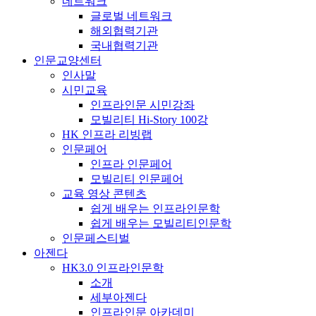
네트워크
글로벌 네트워크
해외협력기관
국내협력기관
인문교양센터
인사말
시민교육
인프라인문 시민강좌
모빌리티 Hi-Story 100강
HK 인프라 리빙랩
인문페어
인프라 인문페어
모빌리티 인문페어
교육 영상 콘텐츠
쉽게 배우는 인프라인문학
쉽게 배우는 모빌리티인문학
인문페스티벌
아젠다
HK3.0 인프라인문학
소개
세부아젠다
인프라인문 아카데미