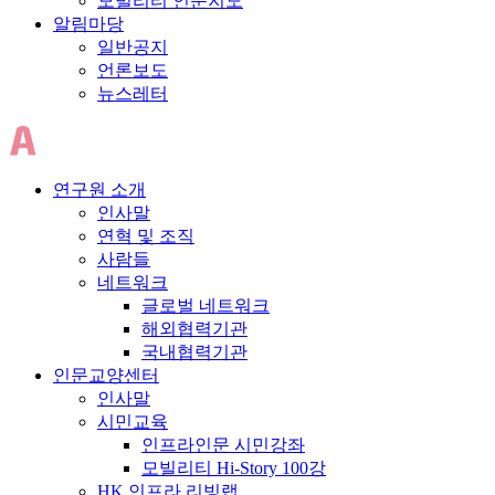
모빌리티 인문지도
알림마당
일반공지
언론보도
뉴스레터
연구원 소개
인사말
연혁 및 조직
사람들
네트워크
글로벌 네트워크
해외협력기관
국내협력기관
인문교양센터
인사말
시민교육
인프라인문 시민강좌
모빌리티 Hi-Story 100강
HK 인프라 리빙랩