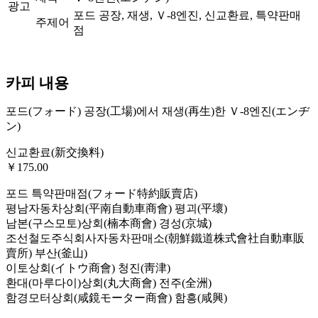
광고
포드 공장, 재생, Ｖ-8엔진, 신교환료, 특약판매
주제어
점
카피 내용
포드(フォード) 공장(工場)에서 재생(再生)한 Ｖ-8엔진(エンヂ
ン)
신교환료(新交換料)
￥175.00
포드 특약판매점(フォード特約販賣店)
평남자동차상회(平南自動車商會) 평괴(平壞)
남본(구스모토)상회(楠本商會) 경성(京城)
조선철도주식회사자동차판매소(朝鮮鐵道株式會社自動車販
賣所) 부산(釜山)
이토상회(イトウ商會) 청진(靑津)
환대(마루다이)상회(丸大商會) 전주(全洲)
함경모터상회(咸鏡モーター商會) 함흥(咸興)