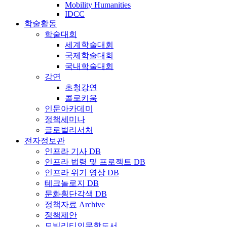
Mobility Humanities
IDCC
학술활동
학술대회
세계학술대회
국제학술대회
국내학술대회
강연
초청강연
콜로키움
인문아카데미
정책세미나
글로벌리서처
전자정보관
인프라 기사 DB
인프라 법령 및 프로젝트 DB
인프라 위기 영상 DB
테크놀로지 DB
문화횡단각색 DB
정책자료 Archive
정책제안
모빌리티인문학도서