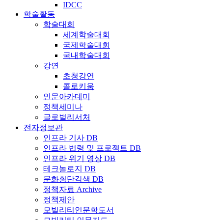
IDCC
학술활동
학술대회
세계학술대회
국제학술대회
국내학술대회
강연
초청강연
콜로키움
인문아카데미
정책세미나
글로벌리서처
전자정보관
인프라 기사 DB
인프라 법령 및 프로젝트 DB
인프라 위기 영상 DB
테크놀로지 DB
문화횡단각색 DB
정책자료 Archive
정책제안
모빌리티인문학도서