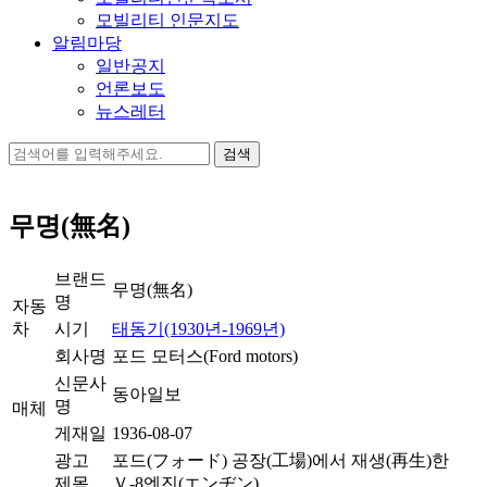
모빌리티 인문지도
알림마당
일반공지
언론보도
뉴스레터
검
색:
무명(無名)
브랜드
무명(無名)
명
자동
차
시기
태동기(1930년-1969년)
회사명
포드 모터스(Ford motors)
신문사
동아일보
명
매체
게재일
1936-08-07
광고
포드(フォード) 공장(工場)에서 재생(再生)한
제목
Ｖ-8엔진(エンヂン)