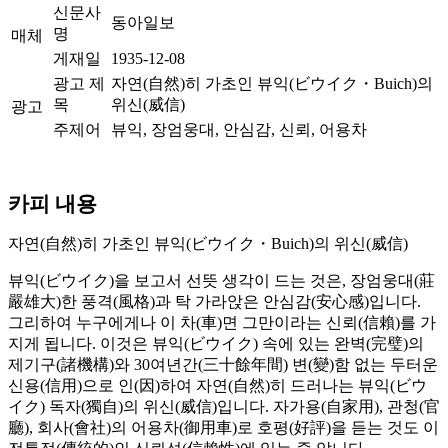
신문사
동아일보
명
매체
게재일
1935-12-08
광고 제
자연(自然)히 가초인 뷰익(ビウイク・Buich)의
목
위신(威信)
광고
주제어
뷰익, 장엄웅대, 안심감, 신뢰, 어용차
카피 내용
자연(自然)히 가초인 뷰익(ビウイク・Buich)의 위신(威信)
뷰익(ビウイク)을 보고서 선뜻 생각이 드는 것은, 장엄웅대(莊
嚴雄大)한 풍격(風格)과 탁 가라앉은 안심감(安心感)입니다.
그리하여 누구에게나 이 차(車)면 그만이라는 신뢰(信賴)를 가
지게 됩니다. 이것은 뷰익(ビウイク) 속에 있는 완벽(完璧)의
제기구(諸機構)와 30여년간(三十餘年間) 변(變)함 없는 두터운
신용(信用)으로 인(因)하여 자연(自然)히 드러나는 뷰익(ビウ
イク) 독자(獨自)의 위신(威信)입니다. 자가용(自家用), 관청(官
廳), 회사(會社)의 어용차(御用車)로 호평(好評)을 듣는 것도 이