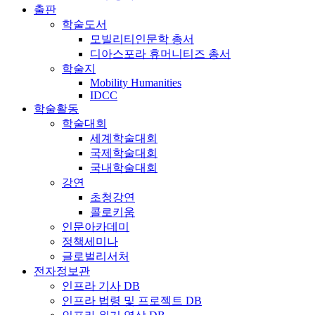
출판
학술도서
모빌리티인문학 총서
디아스포라 휴머니티즈 총서
학술지
Mobility Humanities
IDCC
학술활동
학술대회
세계학술대회
국제학술대회
국내학술대회
강연
초청강연
콜로키움
인문아카데미
정책세미나
글로벌리서처
전자정보관
인프라 기사 DB
인프라 법령 및 프로젝트 DB