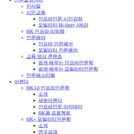
인사말
시민교육
인프라인문 시민강좌
모빌리티 Hi-Story 100강
HK 인프라 리빙랩
인문페어
인프라 인문페어
모빌리티 인문페어
교육 영상 콘텐츠
쉽게 배우는 인프라인문학
쉽게 배우는 모빌리티인문학
인문페스티벌
아젠다
HK3.0 인프라인문학
소개
세부아젠다
인프라인문 아카데미
HK움 프로젝트
HK+ 모빌리티인문학
소개
연구성과