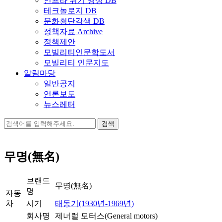
인프라 위기 영상 DB
테크놀로지 DB
문화횡단각색 DB
정책자료 Archive
정책제안
모빌리티인문학도서
모빌리티 인문지도
알림마당
일반공지
언론보도
뉴스레터
검
색:
무명(無名)
브랜드
무명(無名)
명
자동
차
시기
태동기(1930년-1969년)
회사명
제너럴 모터스(General motors)