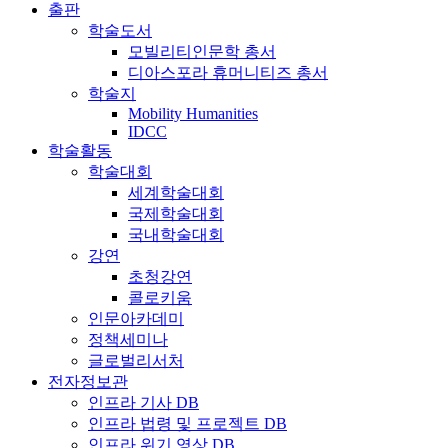
출판
학술도서
모빌리티인문학 총서
디아스포라 휴머니티즈 총서
학술지
Mobility Humanities
IDCC
학술활동
학술대회
세계학술대회
국제학술대회
국내학술대회
강연
초청강연
콜로키움
인문아카데미
정책세미나
글로벌리서처
전자정보관
인프라 기사 DB
인프라 법령 및 프로젝트 DB
인프라 위기 영상 DB