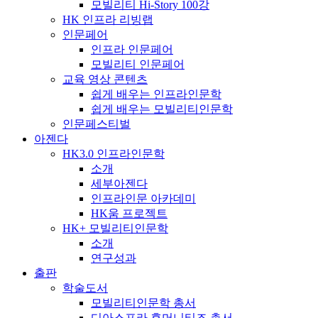
모빌리티 Hi-Story 100강
HK 인프라 리빙랩
인문페어
인프라 인문페어
모빌리티 인문페어
교육 영상 콘텐츠
쉽게 배우는 인프라인문학
쉽게 배우는 모빌리티인문학
인문페스티벌
아젠다
HK3.0 인프라인문학
소개
세부아젠다
인프라인문 아카데미
HK움 프로젝트
HK+ 모빌리티인문학
소개
연구성과
출판
학술도서
모빌리티인문학 총서
디아스포라 휴머니티즈 총서