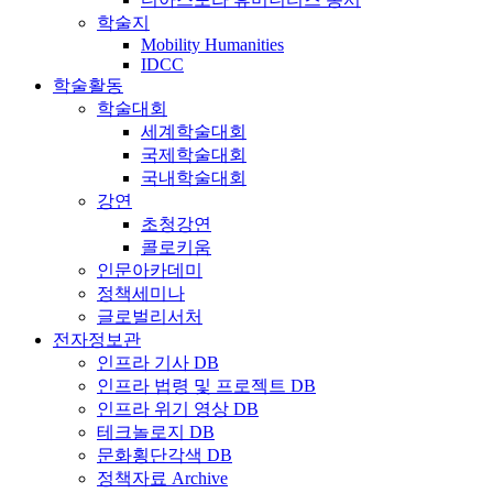
학술지
Mobility Humanities
IDCC
학술활동
학술대회
세계학술대회
국제학술대회
국내학술대회
강연
초청강연
콜로키움
인문아카데미
정책세미나
글로벌리서처
전자정보관
인프라 기사 DB
인프라 법령 및 프로젝트 DB
인프라 위기 영상 DB
테크놀로지 DB
문화횡단각색 DB
정책자료 Archive