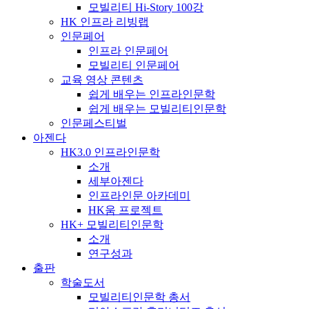
모빌리티 Hi-Story 100강
HK 인프라 리빙랩
인문페어
인프라 인문페어
모빌리티 인문페어
교육 영상 콘텐츠
쉽게 배우는 인프라인문학
쉽게 배우는 모빌리티인문학
인문페스티벌
아젠다
HK3.0 인프라인문학
소개
세부아젠다
인프라인문 아카데미
HK움 프로젝트
HK+ 모빌리티인문학
소개
연구성과
출판
학술도서
모빌리티인문학 총서