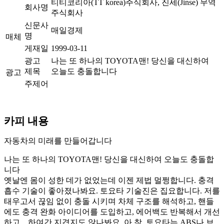
티티코리아(TT korea)주식회사, 진세(Jinse) 무역
회사명
주식회사
신문사
매일경제
명
매체
게재일
1999-03-11
광고
나는 또 하나의 TOYOTA맨! 당신을 대신하여
제목
오늘도 충돌합니다
광고
주제어
카피 내용
자동차의 미래를 만들어갑니다
나는 또 하나의 TOYOTA맨! 당신을 대신하여 오늘도 충돌합
니다
옛날엔 몸이 성한 데가 없었는데 이젠 제법 멀쩡합니다. 충격
흡수 기술이 좋아졌나봐요. 토요타 기술진은 집요합니다. 저를
태우고서 끊임 없이 충돌 시키며 차체 구조를 해석하고, 핸들
에도 충격 완화 아이디어를 도입하고, 에어백도 반복해서 개선
하고…하여간 지겹지도 않나봐요. 아 참, 토요타는 ABS나 브