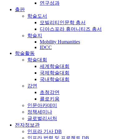
연구성과
출판
학술도서
모빌리티인문학 총서
디아스포라 휴머니티즈 총서
학술지
Mobility Humanities
IDCC
학술활동
학술대회
세계학술대회
국제학술대회
국내학술대회
강연
초청강연
콜로키움
인문아카데미
정책세미나
글로벌리서처
전자정보관
인프라 기사 DB
인프라 법령 및 프로젝트 DB