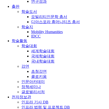
연구성과
출판
학술도서
모빌리티인문학 총서
디아스포라 휴머니티즈 총서
학술지
Mobility Humanities
IDCC
학술활동
학술대회
세계학술대회
국제학술대회
국내학술대회
강연
초청강연
콜로키움
인문아카데미
정책세미나
글로벌리서처
전자정보관
인프라 기사 DB
인프라 법령 및 프로젝트 DB