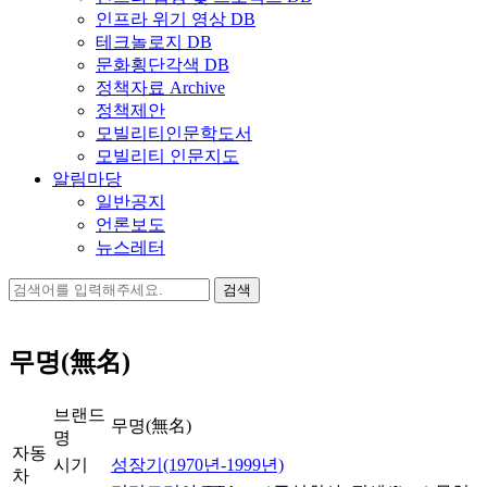
인프라 위기 영상 DB
테크놀로지 DB
문화횡단각색 DB
정책자료 Archive
정책제안
모빌리티인문학도서
모빌리티 인문지도
알림마당
일반공지
언론보도
뉴스레터
검
색:
무명(無名)
브랜드
무명(無名)
명
자동
시기
성장기(1970년-1999년)
차