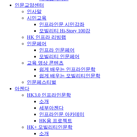
인문교양센터
인사말
시민교육
인프라인문 시민강좌
모빌리티 Hi-Story 100강
HK 인프라 리빙랩
인문페어
인프라 인문페어
모빌리티 인문페어
교육 영상 콘텐츠
쉽게 배우는 인프라인문학
쉽게 배우는 모빌리티인문학
인문페스티벌
아젠다
HK3.0 인프라인문학
소개
세부아젠다
인프라인문 아카데미
HK움 프로젝트
HK+ 모빌리티인문학
소개