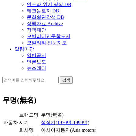
인프라 위기 영상 DB
테크놀로지 DB
문화횡단각색 DB
정책자료 Archive
정책제안
모빌리티인문학도서
모빌리티 인문지도
알림마당
일반공지
언론보도
뉴스레터
검
색:
무명(無名)
브랜드명
무명(無名)
자동차
시기
성장기(1970년-1999년)
회사명
아시아자동차(Asia motors)