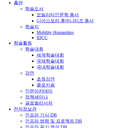
출판
학술도서
모빌리티인문학 총서
디아스포라 휴머니티즈 총서
학술지
Mobility Humanities
IDCC
학술활동
학술대회
세계학술대회
국제학술대회
국내학술대회
강연
초청강연
콜로키움
인문아카데미
정책세미나
글로벌리서처
전자정보관
인프라 기사 DB
인프라 법령 및 프로젝트 DB
인프라 위기 영상 DB