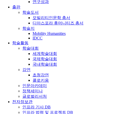
연구성과
출판
학술도서
모빌리티인문학 총서
디아스포라 휴머니티즈 총서
학술지
Mobility Humanities
IDCC
학술활동
학술대회
세계학술대회
국제학술대회
국내학술대회
강연
초청강연
콜로키움
인문아카데미
정책세미나
글로벌리서처
전자정보관
인프라 기사 DB
인프라 법령 및 프로젝트 DB