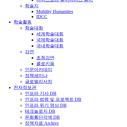
학술지
Mobility Humanities
IDCC
학술활동
학술대회
세계학술대회
국제학술대회
국내학술대회
강연
초청강연
콜로키움
인문아카데미
정책세미나
글로벌리서처
전자정보관
인프라 기사 DB
인프라 법령 및 프로젝트 DB
인프라 위기 영상 DB
테크놀로지 DB
문화횡단각색 DB
정책자료 Archive