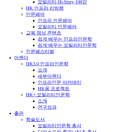
모빌리티 Hi-Story 100강
HK 인프라 리빙랩
인문페어
인프라 인문페어
모빌리티 인문페어
교육 영상 콘텐츠
쉽게 배우는 인프라인문학
쉽게 배우는 모빌리티인문학
인문페스티벌
아젠다
HK3.0 인프라인문학
소개
세부아젠다
인프라인문 아카데미
HK움 프로젝트
HK+ 모빌리티인문학
소개
연구성과
출판
학술도서
모빌리티인문학 총서
디아스포라 휴머니티즈 총서