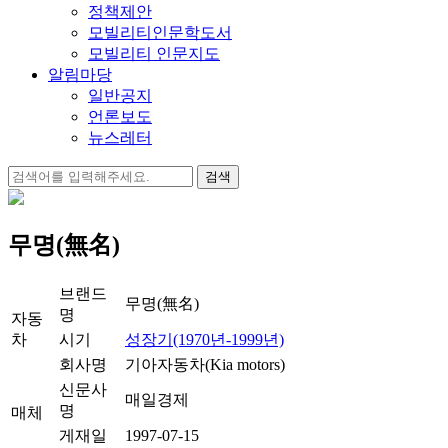
정책제안
모빌리티인문학도서
모빌리티 인문지도
알림마당
일반공지
언론보도
뉴스레터
검
색:
무명(無名)
브랜드
무명(無名)
명
자동
차
시기
성장기(1970년-1999년)
회사명
기아자동차(Kia motors)
신문사
매일경제
명
매체
게재일
1997-07-15