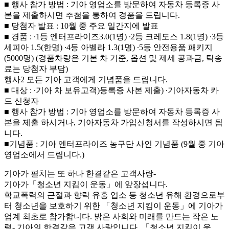
■ 행사 참가 방법 : 기아 영업소를 방문하여 자동차 등록증 사
본을 제출하시면 추첨을 통하여 경품을 드립니다.
■ 당첨자 발표 : 10월 중 주요 일간지에 발표
■ 경품 : ∙1등 엔터프라이즈3.0(1명) ∙2등 크레도스 1.8(1명) ∙3등
세피아 1.5(한명) ∙4등 아벨라 1.3(1명) ∙5등 안전용품 패키지
(5000명) (경품차량은 기본 차 기준, 옵션 및 제세 공과금, 탁송
료는 당첨자 부담)
행사2 모든 기아 고객에게 기념품을 드립니다.
■ 대상 : ∙기아 차 보유고객)등록증 사본 제출) ∙기아자동차 카
드 신청자
■ 행사 참가 방법 : 기아 영업소를 방문하여 자동차 등록증 사
본을 제출 하시거나, 기아자동차 가입신청서를 작성하시면 됩
니다.
■기념품 : 기아 엔터프라이즈 농구단 사인 기념품 (9월 중 기아
영업소에서 드립니다.)
기아가 펼치는 또 하나 한결같은 고객사랑-
기아가「청소년 지킴이 운동」에 앞장섭니다.
학교폭력의 근절과 향락 유흥 업소 등 청소년 유해 환경으로부
터 청소년을 보호하기 위한 「청소년 지킴이 운동」에 기아가
업계 최초로 참가합니다. 밝은 사회와 미래를 만드는 작은 노
력- 기아의 한결같은 고객 사랑입니다. 「청소년 지킴이 운