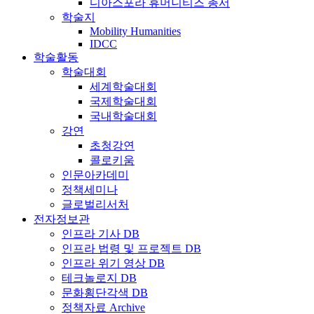
디아스포라 휴머니티즈 총서
학술지
Mobility Humanities
IDCC
학술활동
학술대회
세계학술대회
국제학술대회
국내학술대회
강연
초청강연
콜로키움
인문아카데미
정책세미나
글로벌리서처
전자정보관
인프라 기사 DB
인프라 법령 및 프로젝트 DB
인프라 위기 영상 DB
테크놀로지 DB
문화횡단각색 DB
정책자료 Archive