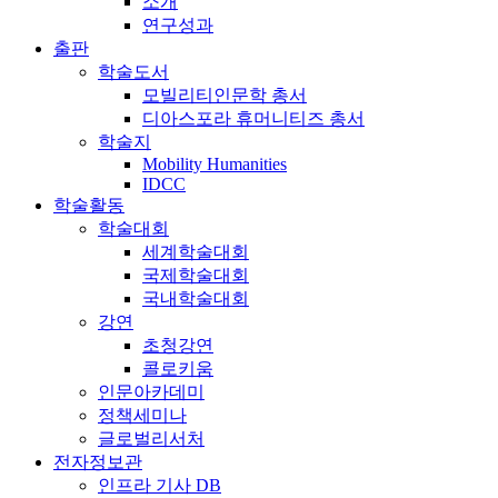
소개
연구성과
출판
학술도서
모빌리티인문학 총서
디아스포라 휴머니티즈 총서
학술지
Mobility Humanities
IDCC
학술활동
학술대회
세계학술대회
국제학술대회
국내학술대회
강연
초청강연
콜로키움
인문아카데미
정책세미나
글로벌리서처
전자정보관
인프라 기사 DB