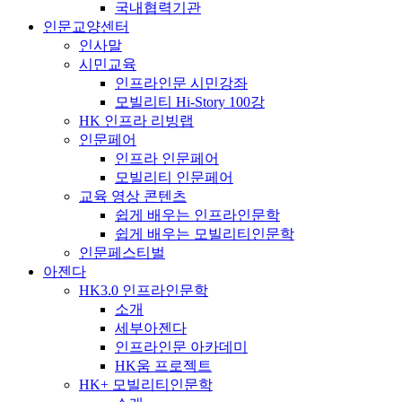
국내협력기관
인문교양센터
인사말
시민교육
인프라인문 시민강좌
모빌리티 Hi-Story 100강
HK 인프라 리빙랩
인문페어
인프라 인문페어
모빌리티 인문페어
교육 영상 콘텐츠
쉽게 배우는 인프라인문학
쉽게 배우는 모빌리티인문학
인문페스티벌
아젠다
HK3.0 인프라인문학
소개
세부아젠다
인프라인문 아카데미
HK움 프로젝트
HK+ 모빌리티인문학