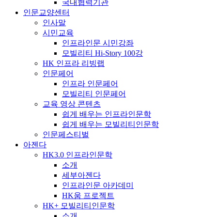
국내협력기관
인문교양센터
인사말
시민교육
인프라인문 시민강좌
모빌리티 Hi-Story 100강
HK 인프라 리빙랩
인문페어
인프라 인문페어
모빌리티 인문페어
교육 영상 콘텐츠
쉽게 배우는 인프라인문학
쉽게 배우는 모빌리티인문학
인문페스티벌
아젠다
HK3.0 인프라인문학
소개
세부아젠다
인프라인문 아카데미
HK움 프로젝트
HK+ 모빌리티인문학
소개