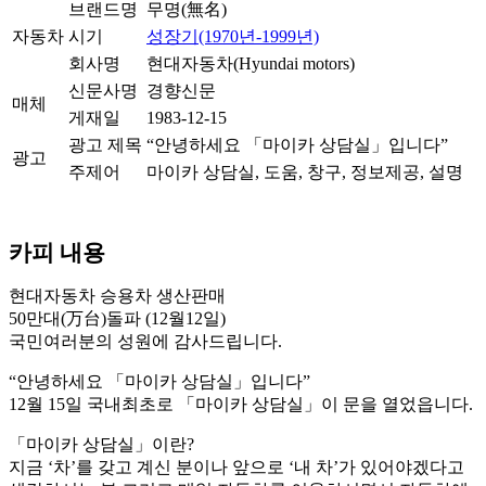
브랜드명
무명(無名)
자동차
시기
성장기(1970년-1999년)
회사명
현대자동차(Hyundai motors)
신문사명
경향신문
매체
게재일
1983-12-15
광고 제목
“안녕하세요 「마이카 상담실」입니다”
광고
주제어
마이카 상담실, 도움, 창구, 정보제공, 설명
카피 내용
현대자동차 승용차 생산판매
50만대(万台)돌파 (12월12일)
국민여러분의 성원에 감사드립니다.
“안녕하세요 「마이카 상담실」입니다”
12월 15일 국내최초로 「마이카 상담실」이 문을 열었읍니다.
「마이카 상담실」이란?
지금 ‘차’를 갖고 계신 분이나 앞으로 ‘내 차’가 있어야겠다고