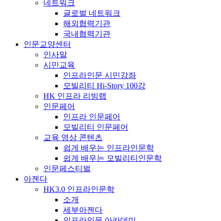
네트워크
글로벌 네트워크
해외협력기관
국내협력기관
인문교양센터
인사말
시민교육
인프라인문 시민강좌
모빌리티 Hi-Story 100강
HK 인프라 리빙랩
인문페어
인프라 인문페어
모빌리티 인문페어
교육 영상 콘텐츠
쉽게 배우는 인프라인문학
쉽게 배우는 모빌리티인문학
인문페스티벌
아젠다
HK3.0 인프라인문학
소개
세부아젠다
인프라인문 아카데미