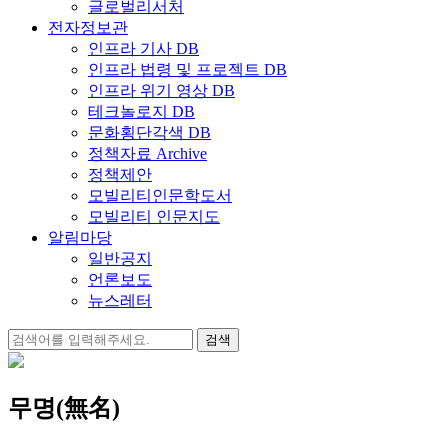
글로벌리서처
전자정보관
인프라 기사 DB
인프라 법령 및 프로젝트 DB
인프라 위기 영상 DB
테크놀로지 DB
문화횡단각색 DB
정책자료 Archive
정책제안
모빌리티인문학도서
모빌리티 인문지도
알림마당
일반공지
언론보도
뉴스레터
검
색:
무명(無名)