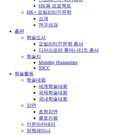
HK움 프로젝트
HK+ 모빌리티인문학
소개
연구성과
출판
학술도서
모빌리티인문학 총서
디아스포라 휴머니티즈 총서
학술지
Mobility Humanities
IDCC
학술활동
학술대회
세계학술대회
국제학술대회
국내학술대회
강연
초청강연
콜로키움
인문아카데미
정책세미나