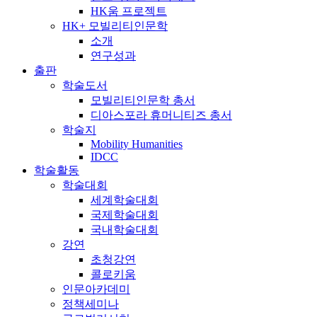
HK움 프로젝트
HK+ 모빌리티인문학
소개
연구성과
출판
학술도서
모빌리티인문학 총서
디아스포라 휴머니티즈 총서
학술지
Mobility Humanities
IDCC
학술활동
학술대회
세계학술대회
국제학술대회
국내학술대회
강연
초청강연
콜로키움
인문아카데미
정책세미나