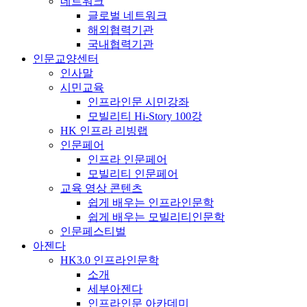
네트워크
글로벌 네트워크
해외협력기관
국내협력기관
인문교양센터
인사말
시민교육
인프라인문 시민강좌
모빌리티 Hi-Story 100강
HK 인프라 리빙랩
인문페어
인프라 인문페어
모빌리티 인문페어
교육 영상 콘텐츠
쉽게 배우는 인프라인문학
쉽게 배우는 모빌리티인문학
인문페스티벌
아젠다
HK3.0 인프라인문학
소개
세부아젠다
인프라인문 아카데미