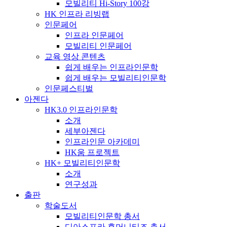
모빌리티 Hi-Story 100강
HK 인프라 리빙랩
인문페어
인프라 인문페어
모빌리티 인문페어
교육 영상 콘텐츠
쉽게 배우는 인프라인문학
쉽게 배우는 모빌리티인문학
인문페스티벌
아젠다
HK3.0 인프라인문학
소개
세부아젠다
인프라인문 아카데미
HK움 프로젝트
HK+ 모빌리티인문학
소개
연구성과
출판
학술도서
모빌리티인문학 총서
디아스포라 휴머니티즈 총서