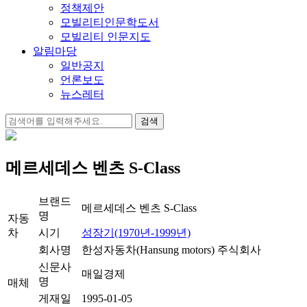
정책제안
모빌리티인문학도서
모빌리티 인문지도
알림마당
일반공지
언론보도
뉴스레터
검
색:
메르세데스 벤츠 S-Class
브랜드
메르세데스 벤츠 S-Class
명
자동
차
시기
성장기(1970년-1999년)
회사명
한성자동차(Hansung motors) 주식회사
신문사
매일경제
명
매체
게재일
1995-01-05