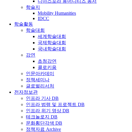
디아스포라 휴머니티즈 총서
학술지
Mobility Humanities
IDCC
학술활동
학술대회
세계학술대회
국제학술대회
국내학술대회
강연
초청강연
콜로키움
인문아카데미
정책세미나
글로벌리서처
전자정보관
인프라 기사 DB
인프라 법령 및 프로젝트 DB
인프라 위기 영상 DB
테크놀로지 DB
문화횡단각색 DB
정책자료 Archive