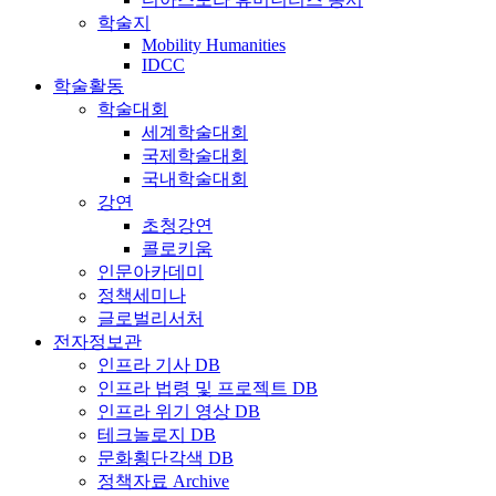
학술지
Mobility Humanities
IDCC
학술활동
학술대회
세계학술대회
국제학술대회
국내학술대회
강연
초청강연
콜로키움
인문아카데미
정책세미나
글로벌리서처
전자정보관
인프라 기사 DB
인프라 법령 및 프로젝트 DB
인프라 위기 영상 DB
테크놀로지 DB
문화횡단각색 DB
정책자료 Archive