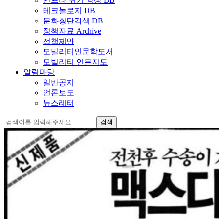
인프라 위기 영상 DB
테크놀로지 DB
문화횡단각색 DB
정책자료 Archive
정책제안
모빌리티인문학도서
모빌리티 인문지도
알림마당
일반공지
언론보도
뉴스레터
검
색: