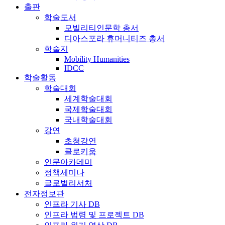
출판
학술도서
모빌리티인문학 총서
디아스포라 휴머니티즈 총서
학술지
Mobility Humanities
IDCC
학술활동
학술대회
세계학술대회
국제학술대회
국내학술대회
강연
초청강연
콜로키움
인문아카데미
정책세미나
글로벌리서처
전자정보관
인프라 기사 DB
인프라 법령 및 프로젝트 DB