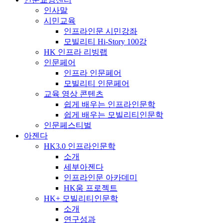
인사말
시민교육
인프라인문 시민강좌
모빌리티 Hi-Story 100강
HK 인프라 리빙랩
인문페어
인프라 인문페어
모빌리티 인문페어
교육 영상 콘텐츠
쉽게 배우는 인프라인문학
쉽게 배우는 모빌리티인문학
인문페스티벌
아젠다
HK3.0 인프라인문학
소개
세부아젠다
인프라인문 아카데미
HK움 프로젝트
HK+ 모빌리티인문학
소개
연구성과