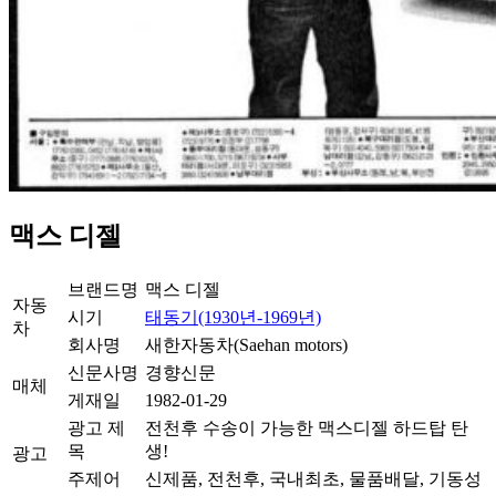
맥스 디젤
브랜드명
맥스 디젤
자동
시기
태동기(1930년-1969년)
차
회사명
새한자동차(Saehan motors)
신문사명
경향신문
매체
게재일
1982-01-29
광고 제
전천후 수송이 가능한 맥스디젤 하드탑 탄
목
생!
광고
주제어
신제품, 전천후, 국내최초, 물품배달, 기동성