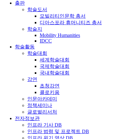
출판
학술도서
모빌리티인문학 총서
디아스포라 휴머니티즈 총서
학술지
Mobility Humanities
IDCC
학술활동
학술대회
세계학술대회
국제학술대회
국내학술대회
강연
초청강연
콜로키움
인문아카데미
정책세미나
글로벌리서처
전자정보관
인프라 기사 DB
인프라 법령 및 프로젝트 DB
인프라 위기 영상 DB