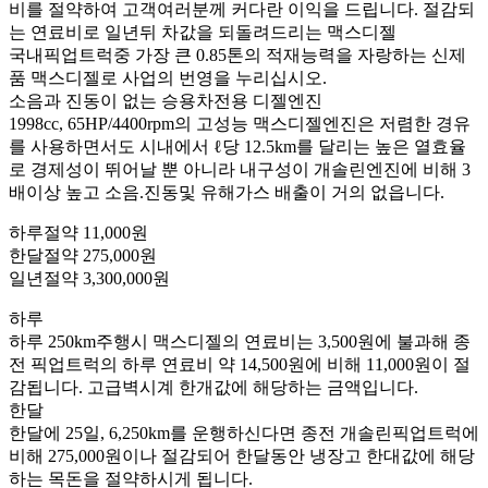
비를 절약하여 고객여러분께 커다란 이익을 드립니다. 절감되
는 연료비로 일년뒤 차값을 되돌려드리는 맥스디젤
국내픽업트럭중 가장 큰 0.85톤의 적재능력을 자랑하는 신제
품 맥스디젤로 사업의 번영을 누리십시오.
소음과 진동이 없는 승용차전용 디젤엔진
1998cc, 65HP/4400rpm의 고성능 맥스디젤엔진은 저렴한 경유
를 사용하면서도 시내에서 ℓ당 12.5km를 달리는 높은 열효율
로 경제성이 뛰어날 뿐 아니라 내구성이 개솔린엔진에 비해 3
배이상 높고 소음.진동및 유해가스 배출이 거의 없읍니다.
하루절약 11,000원
한달절약 275,000원
일년절약 3,300,000원
하루
하루 250km주행시 맥스디젤의 연료비는 3,500원에 불과해 종
전 픽업트럭의 하루 연료비 약 14,500원에 비해 11,000원이 절
감됩니다. 고급벽시계 한개값에 해당하는 금액입니다.
한달
한달에 25일, 6,250km를 운행하신다면 종전 개솔린픽업트럭에
비해 275,000원이나 절감되어 한달동안 냉장고 한대값에 해당
하는 목돈을 절약하시게 됩니다.