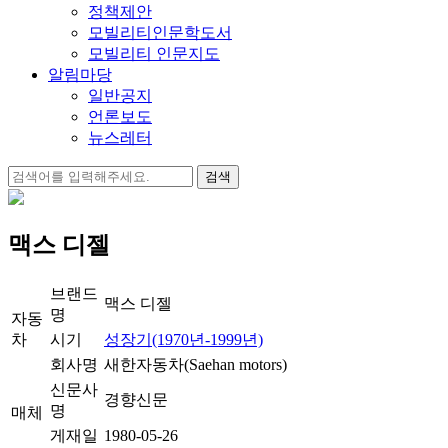
정책제안
모빌리티인문학도서
모빌리티 인문지도
알림마당
일반공지
언론보도
뉴스레터
검
색:
맥스 디젤
브랜드
맥스 디젤
명
자동
차
시기
성장기(1970년-1999년)
회사명
새한자동차(Saehan motors)
신문사
경향신문
명
매체
게재일
1980-05-26