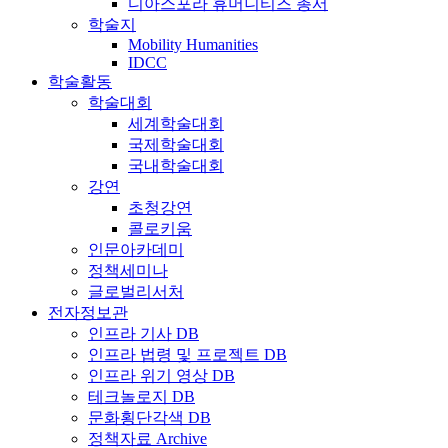
디아스포라 휴머니티즈 총서
학술지
Mobility Humanities
IDCC
학술활동
학술대회
세계학술대회
국제학술대회
국내학술대회
강연
초청강연
콜로키움
인문아카데미
정책세미나
글로벌리서처
전자정보관
인프라 기사 DB
인프라 법령 및 프로젝트 DB
인프라 위기 영상 DB
테크놀로지 DB
문화횡단각색 DB
정책자료 Archive