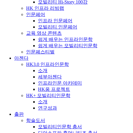
모빌리티 Hi-Story 100강
HK 인프라 리빙랩
인문페어
인프라 인문페어
모빌리티 인문페어
교육 영상 콘텐츠
쉽게 배우는 인프라인문학
쉽게 배우는 모빌리티인문학
인문페스티벌
아젠다
HK3.0 인프라인문학
소개
세부아젠다
인프라인문 아카데미
HK움 프로젝트
HK+ 모빌리티인문학
소개
연구성과
출판
학술도서
모빌리티인문학 총서
디아스포라 휴머니티즈 총서