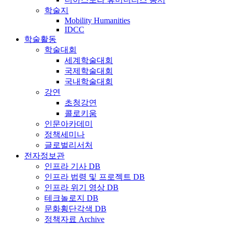
학술지
Mobility Humanities
IDCC
학술활동
학술대회
세계학술대회
국제학술대회
국내학술대회
강연
초청강연
콜로키움
인문아카데미
정책세미나
글로벌리서처
전자정보관
인프라 기사 DB
인프라 법령 및 프로젝트 DB
인프라 위기 영상 DB
테크놀로지 DB
문화횡단각색 DB
정책자료 Archive