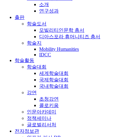
소개
연구성과
출판
학술도서
모빌리티인문학 총서
디아스포라 휴머니티즈 총서
학술지
Mobility Humanities
IDCC
학술활동
학술대회
세계학술대회
국제학술대회
국내학술대회
강연
초청강연
콜로키움
인문아카데미
정책세미나
글로벌리서처
전자정보관