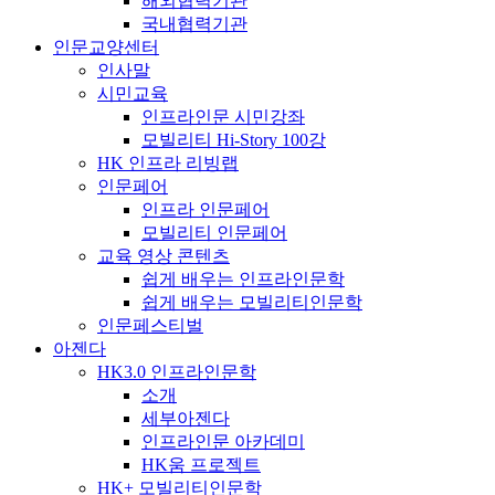
해외협력기관
국내협력기관
인문교양센터
인사말
시민교육
인프라인문 시민강좌
모빌리티 Hi-Story 100강
HK 인프라 리빙랩
인문페어
인프라 인문페어
모빌리티 인문페어
교육 영상 콘텐츠
쉽게 배우는 인프라인문학
쉽게 배우는 모빌리티인문학
인문페스티벌
아젠다
HK3.0 인프라인문학
소개
세부아젠다
인프라인문 아카데미
HK움 프로젝트
HK+ 모빌리티인문학