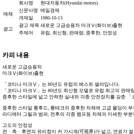
회사명
현대자동차(Hyundai motors)
신문사명
매일경제
매체
게재일
1980-10-13
광고 제목
새로운 고급승용차 마크Ⅴ(화이브)출현
광고
주제어
유럽, 최신형, 판매량, 중후한, 안정성
카피 내용
새로운 고급승용차
마크Ⅴ(화이브)출현
「코티나 마크Ⅴ」는 80년도 유럽의 베스트 셀러입니다.
「코티나 마크Ⅴ」는 80년도 최신형 모델로 유럽 최고의 판매
중후한 스타일에 넓고 안락한 실내와 각종 안전장치를 갖춘 「
중후한 스타일 롱후드, 롱테크의 중후한 차체에 고급 몰딩이 
라디에터 그릴과 범퍼, 전후의 각종 램프등 차체의 미세한 부
고도의 안정성
전ㆍ측ㆍ후면의 유리창이 커 가시계(可視界)가 넓고, 연료가 