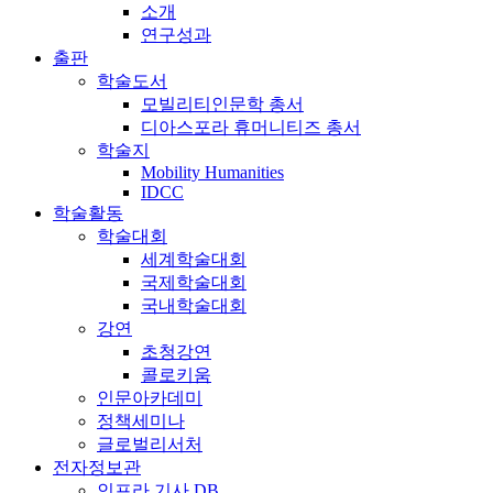
소개
연구성과
출판
학술도서
모빌리티인문학 총서
디아스포라 휴머니티즈 총서
학술지
Mobility Humanities
IDCC
학술활동
학술대회
세계학술대회
국제학술대회
국내학술대회
강연
초청강연
콜로키움
인문아카데미
정책세미나
글로벌리서처
전자정보관
인프라 기사 DB