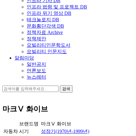
인프라 기사 DB
인프라 법령 및 프로젝트 DB
인프라 위기 영상 DB
테크놀로지 DB
문화횡단각색 DB
정책자료 Archive
정책제안
모빌리티인문학도서
모빌리티 인문지도
알림마당
일반공지
언론보도
뉴스레터
검
색:
마크Ⅴ 화이브
브랜드명
마크Ⅴ 화이브
자동차
시기
성장기(1970년-1999년)