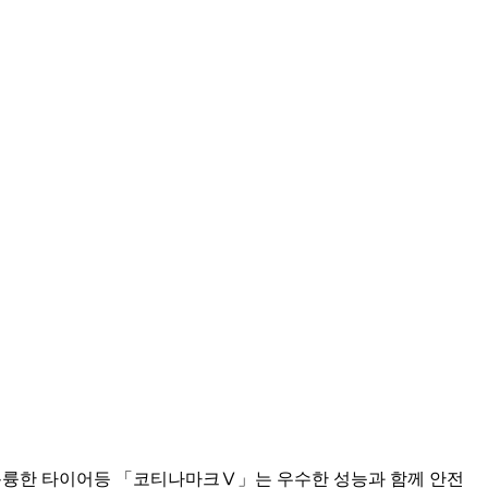
 훌륭한 타이어등 「코티나마크Ⅴ」는 우수한 성능과 함께 안전