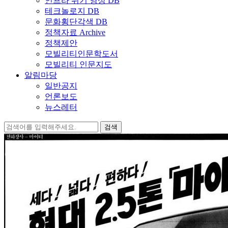
인프라 위기 영상 DB
테크놀로지 DB
문화횡단각색 DB
정책자료 Archive
정책제안
모빌리티인문학도서
모빌리티 인문지도
알림마당
일반공지
언론보도
뉴스레터
검
색: