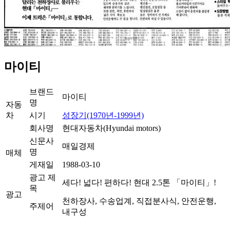
마이티
브랜드
마이티
명
자동
차
시기
성장기(1970년-1999년)
회사명
현대자동차(Hyundai motors)
신문사
매일경제
명
매체
게재일
1988-03-10
광고 제
세다! 넓다! 편하다! 현대 2.5톤 「마이티」!
목
광고
천하장사, 수송업계, 직접분사식, 안전운행,
주제어
내구성