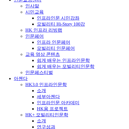
인사말
시민교육
인프라인문 시민강좌
모빌리티 Hi-Story 100강
HK 인프라 리빙랩
인문페어
인프라 인문페어
모빌리티 인문페어
교육 영상 콘텐츠
쉽게 배우는 인프라인문학
쉽게 배우는 모빌리티인문학
인문페스티벌
아젠다
HK3.0 인프라인문학
소개
세부아젠다
인프라인문 아카데미
HK움 프로젝트
HK+ 모빌리티인문학
소개
연구성과