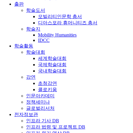
출판
학술도서
모빌리티인문학 총서
디아스포라 휴머니티즈 총서
학술지
Mobility Humanities
IDCC
학술활동
학술대회
세계학술대회
국제학술대회
국내학술대회
강연
초청강연
콜로키움
인문아카데미
정책세미나
글로벌리서처
전자정보관
인프라 기사 DB
인프라 법령 및 프로젝트 DB