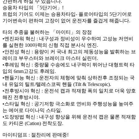
간편하게 하실 수 있읍니다.
승용차 타입의 「5단기어」!
트럽의 기어도 이제는 승용차타입- 플로어타입의 5단기어로
기어변속이 편하며 고장이 없어 운전자를 즐겁게 해줍니다.
타의 추종을 불허하는 「마이티」의 장점
•엔진파워 혁신 : 내구성과 정비성이 우수하며 고성능 저연비
를 실현한 100마력의 신형 직접 분사식 엔진.
•안전성 혁신 : 용량이 커 국내 최고의 제동성능을 발휘하는 브
레이크 부우스터와 브레이크 마스터 실린더.
•후레임 혁신 : 중량물 수송에도 내구력이 뛰어난 대형트럭 타
입의 6mm고강도 후레임.
•핸들기능 혁신 : 운전자의 체형에 맞춰 상하전후 조정되는 국
내 유일의 틸트/텔레스코픽 핸들 (Tilt & Telescopic).
•전후방시야 혁신 : 운전석 캡과 적재함 폭의 일치로 더욱 양호
해진 전후방시야.
•스타일 혁신 : 공기저항 극소화로 연비와 주행성능을 높여주
는 에어로 다이나믹 스타일.
•도장방법 혁신 : 내구성 향상을 위해 운전석 캡은 물론 적재함
도 카티온 (Cation) 전착도장.
마이티덤프 : 절찬리에 판매중!