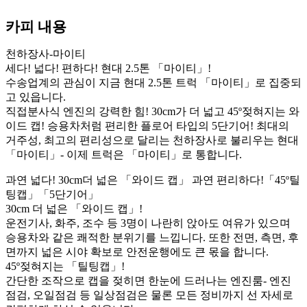
카피 내용
천하장사-마이티
세다! 넓다! 편하다! 현대 2.5톤 「마이티」!
수송업계의 관심이 지금 현대 2.5톤 트럭 「마이티」로 집중되
고 있읍니다.
직접분사식 엔진의 강력한 힘! 30cm가 더 넓고 45º젖혀지는 와
이드 캡! 승용차처럼 편리한 플로어 타입의 5단기어! 최대의
거주성, 최고의 편리성으로 달리는 천하장사로 불리우는 현대
「마이티」- 이제 트럭은 「마이티」로 통합니다.
과연 넓다! 30cm더 넓은 「와이드 캡」 과연 편리하다!「45º틸
팅캡」「5단기어」
30cm 더 넓은 「와이드 캡」!
운전기사, 화주, 조수 등 3명이 나란히 앉아도 여유가 있으며
승용차와 같은 쾌적한 분위기를 느낍니다. 또한 전면, 측면, 후
면까지 넓은 시야 확보로 안전운행에도 큰 몫을 합니다.
45º젖혀지는 「틸팅캡」!
간단한 조작으로 캡을 젖히면 한눈에 드러나는 엔진룸- 엔진
점검, 오일점검 등 일상점검은 물론 모든 정비까지 선 자세로