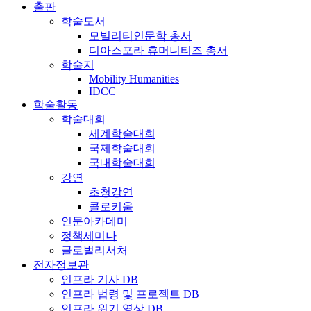
출판
학술도서
모빌리티인문학 총서
디아스포라 휴머니티즈 총서
학술지
Mobility Humanities
IDCC
학술활동
학술대회
세계학술대회
국제학술대회
국내학술대회
강연
초청강연
콜로키움
인문아카데미
정책세미나
글로벌리서처
전자정보관
인프라 기사 DB
인프라 법령 및 프로젝트 DB
인프라 위기 영상 DB