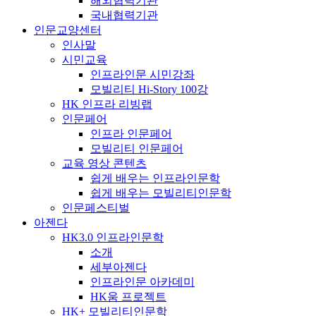
해외협력기관
국내협력기관
인문교양센터
인사말
시민교육
인프라인문 시민강좌
모빌리티 Hi-Story 100강
HK 인프라 리빙랩
인문페어
인프라 인문페어
모빌리티 인문페어
교육 영상 콘텐츠
쉽게 배우는 인프라인문학
쉽게 배우는 모빌리티인문학
인문페스티벌
아젠다
HK3.0 인프라인문학
소개
세부아젠다
인프라인문 아카데미
HK움 프로젝트
HK+ 모빌리티인문학