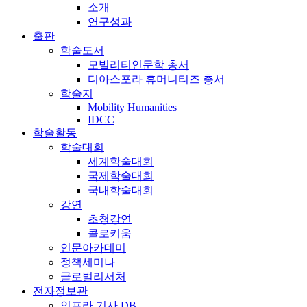
소개
연구성과
출판
학술도서
모빌리티인문학 총서
디아스포라 휴머니티즈 총서
학술지
Mobility Humanities
IDCC
학술활동
학술대회
세계학술대회
국제학술대회
국내학술대회
강연
초청강연
콜로키움
인문아카데미
정책세미나
글로벌리서처
전자정보관
인프라 기사 DB