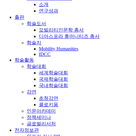
소개
연구성과
출판
학술도서
모빌리티인문학 총서
디아스포라 휴머니티즈 총서
학술지
Mobility Humanities
IDCC
학술활동
학술대회
세계학술대회
국제학술대회
국내학술대회
강연
초청강연
콜로키움
인문아카데미
정책세미나
글로벌리서처
전자정보관