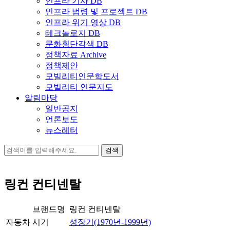
인프라 기사 DB
인프라 법령 및 프로젝트 DB
인프라 위기 영상 DB
테크놀로지 DB
문화횡단각색 DB
정책자료 Archive
정책제안
모빌리티인문학도서
모빌리티 인문지도
알림마당
일반공지
언론보도
뉴스레터
검
색:
링컨 컨티넨탈
브랜드명
링컨 컨티넨탈
자동차
시기
성장기(1970년-1999년)