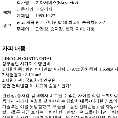
회사명
기아서비스(Kia service)
신문사명
매일경제
매체
게재일
1989-10-27
광고 제목
링컨 컨티넨탈 왜 최고의 승용차인가?
광고
주제어
안전성, 승차감, 품격, 차이, 기품
카피 내용
LINCOLN CONTINENTAL
정부공인 시가지 주행연비
1.시험차종 : 링컨 컨티넨탈 배기량 3.797cc 공차중량: 1.650kg
2.시험결과 : 8.19km/ℓ
3.시험기관 : 국립환경 연구원
링컨 컨티넨탈 왜 최고의 승용차인가?
안전성, 승차감, 품격에서 비교될 수 없는 차이를 직접 느껴보십
동에서 서까지 며칠을 달려야 하는 광활한 대륙- 이러한 영토의
기술력은 이를 뒷받침했고, 오늘날「링컨 컨티넨탈」을 자동차 1
탈」-물론 지금 보시는 「링컨 컨티넨탈」은 그들이 타던 「링컨
상적인 승차감! 「링컨 컨티넨탈」을 직접 체험하십시오. 더 없