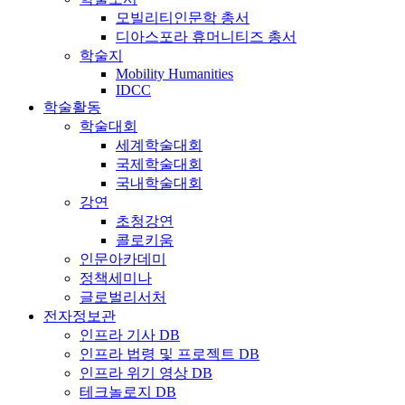
모빌리티인문학 총서
디아스포라 휴머니티즈 총서
학술지
Mobility Humanities
IDCC
학술활동
학술대회
세계학술대회
국제학술대회
국내학술대회
강연
초청강연
콜로키움
인문아카데미
정책세미나
글로벌리서처
전자정보관
인프라 기사 DB
인프라 법령 및 프로젝트 DB
인프라 위기 영상 DB
테크놀로지 DB