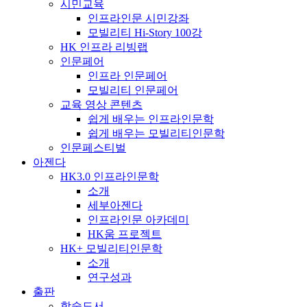
시민교육
인프라인문 시민강좌
모빌리티 Hi-Story 100강
HK 인프라 리빙랩
인문페어
인프라 인문페어
모빌리티 인문페어
교육 영상 콘텐츠
쉽게 배우는 인프라인문학
쉽게 배우는 모빌리티인문학
인문페스티벌
아젠다
HK3.0 인프라인문학
소개
세부아젠다
인프라인문 아카데미
HK움 프로젝트
HK+ 모빌리티인문학
소개
연구성과
출판
학술도서