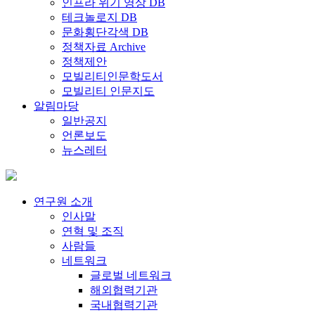
인프라 위기 영상 DB
테크놀로지 DB
문화횡단각색 DB
정책자료 Archive
정책제안
모빌리티인문학도서
모빌리티 인문지도
알림마당
일반공지
언론보도
뉴스레터
연구원 소개
인사말
연혁 및 조직
사람들
네트워크
글로벌 네트워크
해외협력기관
국내협력기관