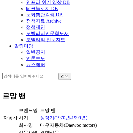
인프라 위기 영상 DB
테크놀로지 DB
문화횡단각색 DB
정책자료 Archive
정책제안
모빌리티인문학도서
모빌리티 인문지도
알림마당
일반공지
언론보도
뉴스레터
검
색:
르망 밴
브랜드명
르망 밴
자동차
시기
성장기(1970년-1999년)
회사명
대우자동차(Daewoo motors)
신문사명
경향신문