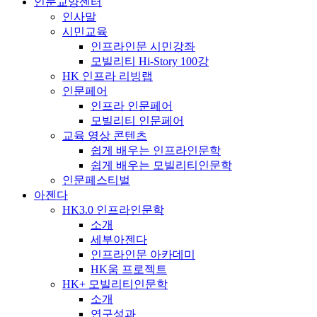
인문교양센터
인사말
시민교육
인프라인문 시민강좌
모빌리티 Hi-Story 100강
HK 인프라 리빙랩
인문페어
인프라 인문페어
모빌리티 인문페어
교육 영상 콘텐츠
쉽게 배우는 인프라인문학
쉽게 배우는 모빌리티인문학
인문페스티벌
아젠다
HK3.0 인프라인문학
소개
세부아젠다
인프라인문 아카데미
HK움 프로젝트
HK+ 모빌리티인문학
소개
연구성과