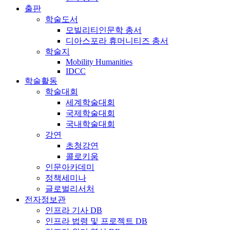
출판
학술도서
모빌리티인문학 총서
디아스포라 휴머니티즈 총서
학술지
Mobility Humanities
IDCC
학술활동
학술대회
세계학술대회
국제학술대회
국내학술대회
강연
초청강연
콜로키움
인문아카데미
정책세미나
글로벌리서처
전자정보관
인프라 기사 DB
인프라 법령 및 프로젝트 DB