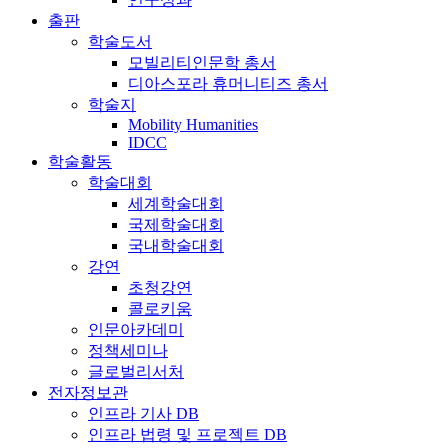
출판
학술도서
모빌리티인문학 총서
디아스포라 휴머니티즈 총서
학술지
Mobility Humanities
IDCC
학술활동
학술대회
세계학술대회
국제학술대회
국내학술대회
강연
초청강연
콜로키움
인문아카데미
정책세미나
글로벌리서처
전자정보관
인프라 기사 DB
인프라 법령 및 프로젝트 DB