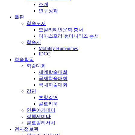
소개
연구성과
출판
학술도서
모빌리티인문학 총서
디아스포라 휴머니티즈 총서
학술지
Mobility Humanities
IDCC
학술활동
학술대회
세계학술대회
국제학술대회
국내학술대회
강연
초청강연
콜로키움
인문아카데미
정책세미나
글로벌리서처
전자정보관