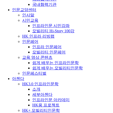
국내협력기관
인문교양센터
인사말
시민교육
인프라인문 시민강좌
모빌리티 Hi-Story 100강
HK 인프라 리빙랩
인문페어
인프라 인문페어
모빌리티 인문페어
교육 영상 콘텐츠
쉽게 배우는 인프라인문학
쉽게 배우는 모빌리티인문학
인문페스티벌
아젠다
HK3.0 인프라인문학
소개
세부아젠다
인프라인문 아카데미
HK움 프로젝트
HK+ 모빌리티인문학