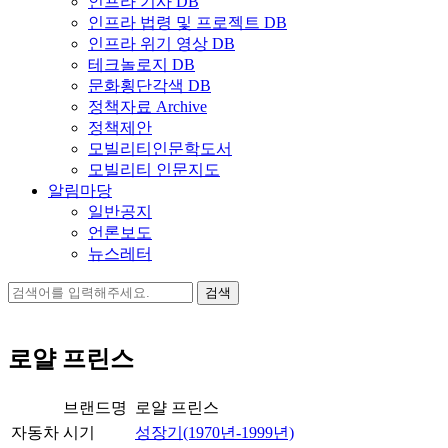
인프라 기사 DB
인프라 법령 및 프로젝트 DB
인프라 위기 영상 DB
테크놀로지 DB
문화횡단각색 DB
정책자료 Archive
정책제안
모빌리티인문학도서
모빌리티 인문지도
알림마당
일반공지
언론보도
뉴스레터
검
색:
로얄 프린스
브랜드명
로얄 프린스
자동차
시기
성장기(1970년-1999년)