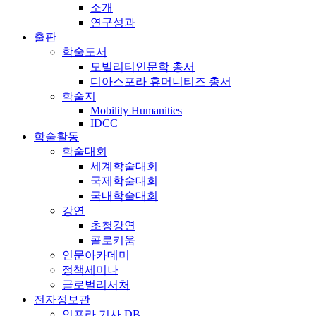
소개
연구성과
출판
학술도서
모빌리티인문학 총서
디아스포라 휴머니티즈 총서
학술지
Mobility Humanities
IDCC
학술활동
학술대회
세계학술대회
국제학술대회
국내학술대회
강연
초청강연
콜로키움
인문아카데미
정책세미나
글로벌리서처
전자정보관
인프라 기사 DB