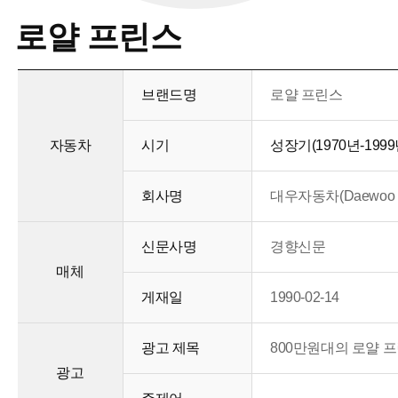
로얄 프린스
브랜드명
로얄 프린스
자동차
시기
성장기(1970년-1999
회사명
대우자동차(Daewoo m
신문사명
경향신문
매체
게재일
1990-02-14
광고 제목
800만원대의 로얄 프린
광고