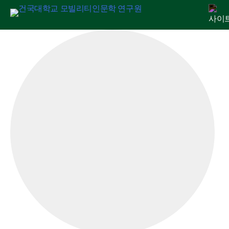
Skip
연구원 소개
인문교양센터
아젠다
출판
학술활동
전자정보관
알림마당
to
content