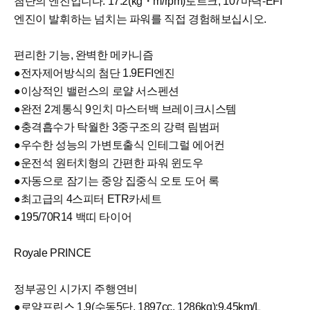
첨단의 엔진입니다. 17.2(kg・m/rpm)토르크, 107마력-EFI
엔진이 발휘하는 넘치는 파워를 직접 경험해보십시오.
편리한 기능, 완벽한 메카니즘
●전자제어방식의 첨단 1.9EFI엔진
●이상적인 밸런스의 로얄 서스펜션
●완전 2계통식 9인치 마스터백 브레이크시스템
●충격흡수가 탁월한 3중구조의 강력 림범퍼
●우수한 성능의 가변토출식 인테그럴 에어컨
●운전석 원터치형의 간편한 파워 윈도우
●자동으로 잠기는 중앙 집중식 오토 도어 록
●최고급의 4스피터 ETR카세트
●195/70R14 백띠 타이어
Royale PRINCE
정부공인 시가지 주행연비
●로얄프린스 1.9(수동5단, 1897cc, 1286kg):9.45km/L