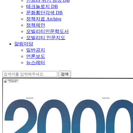
인프라 위기 영상 DB
테크놀로지 DB
문화횡단각색 DB
정책자료 Archive
정책제안
모빌리티인문학도서
모빌리티 인문지도
알림마당
일반공지
언론보도
뉴스레터
검
색: