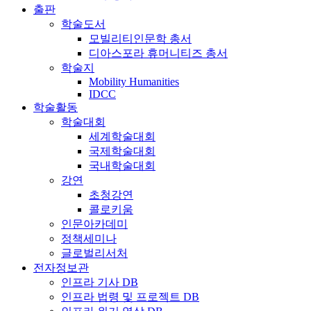
출판
학술도서
모빌리티인문학 총서
디아스포라 휴머니티즈 총서
학술지
Mobility Humanities
IDCC
학술활동
학술대회
세계학술대회
국제학술대회
국내학술대회
강연
초청강연
콜로키움
인문아카데미
정책세미나
글로벌리서처
전자정보관
인프라 기사 DB
인프라 법령 및 프로젝트 DB