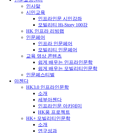
인사말
시민교육
인프라인문 시민강좌
모빌리티 Hi-Story 100강
HK 인프라 리빙랩
인문페어
인프라 인문페어
모빌리티 인문페어
교육 영상 콘텐츠
쉽게 배우는 인프라인문학
쉽게 배우는 모빌리티인문학
인문페스티벌
아젠다
HK3.0 인프라인문학
소개
세부아젠다
인프라인문 아카데미
HK움 프로젝트
HK+ 모빌리티인문학
소개
연구성과