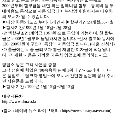
차도 받고 돈도 받는, 대우자동차의 획기적인 할부제도
2000년부터 할부금을 내면 되는 밀레니엄 할부 – 등록비 등 부
대비용도 통장으로 자동 입금되어 부담없이 원하시는 대우차
의 오너가 될 수 있습니다.
▶대상 차종:라노스,누비라,레간자 ▶할부기간:24개월/36개월
▶행사기간:1999년 1월 18일~2월 28일
•전액할부조건(계약금 10만원)으로 구입이 가능하며, 첫 할부
금은 2000년 1월부터 납입하시면 됩니다. •신차 출고와 동시에
120~200만원이 구입자 통장에 자동입금 됩니다. (대출 신청시)
•대출금에는 시중 금리보다 훨씬 저렴한 이자율이 적용됩니
다. •자세한 내용은 가까운 대우차 영업소에 문의하십시오.
영업소 방문 고객 사은품 증정
고객 성원에 힘입은 ’98승용차 판매 1위에 감사드리며, 더 나
은 품질로 보답코자 영업소에 오셔서 간단한 설문에 응해 주시
면 사은품을 드립니다.
▶행사 기간 : 1999년 1월 15일~2월 13일
대우자동차
http://www.dm.co.kr
(출처 : 네이버 뉴스 라이브러리 : https://newslibrary.naver.com)