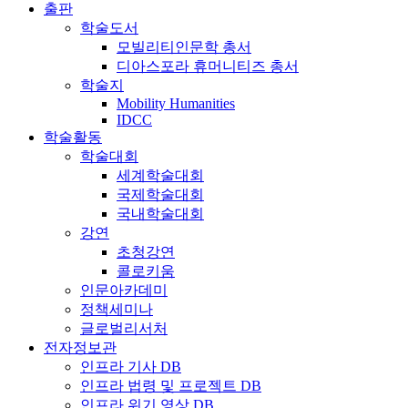
출판
학술도서
모빌리티인문학 총서
디아스포라 휴머니티즈 총서
학술지
Mobility Humanities
IDCC
학술활동
학술대회
세계학술대회
국제학술대회
국내학술대회
강연
초청강연
콜로키움
인문아카데미
정책세미나
글로벌리서처
전자정보관
인프라 기사 DB
인프라 법령 및 프로젝트 DB
인프라 위기 영상 DB