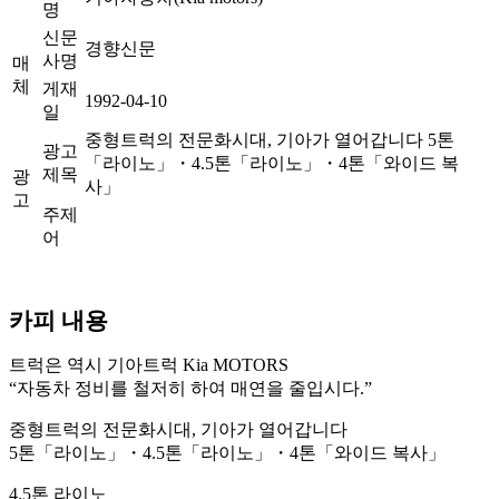
명
신문
경향신문
사명
매
체
게재
1992-04-10
일
중형트럭의 전문화시대, 기아가 열어갑니다 5톤
광고
「라이노」・4.5톤「라이노」・4톤「와이드 복
제목
광
사」
고
주제
어
카피 내용
트럭은 역시 기아트럭 Kia MOTORS
“자동차 정비를 철저히 하여 매연을 줄입시다.”
중형트럭의 전문화시대, 기아가 열어갑니다
5톤「라이노」・4.5톤「라이노」・4톤「와이드 복사」
4.5톤 라이노