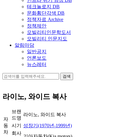
인프라 위기 영상 DB
테크놀로지 DB
문화횡단각색 DB
정책자료 Archive
정책제안
모빌리티인문학도서
모빌리티 인문지도
알림마당
일반공지
언론보도
뉴스레터
검
색:
라이노, 와이드 복사
브랜
라이노, 와이드 복사
드명
자
동
시기
성장기(1970년-1999년)
차
회사
기아자동차(Kia motors)