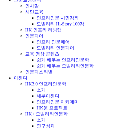
인사말
시민교육
인프라인문 시민강좌
모빌리티 Hi-Story 100강
HK 인프라 리빙랩
인문페어
인프라 인문페어
모빌리티 인문페어
교육 영상 콘텐츠
쉽게 배우는 인프라인문학
쉽게 배우는 모빌리티인문학
인문페스티벌
아젠다
HK3.0 인프라인문학
소개
세부아젠다
인프라인문 아카데미
HK움 프로젝트
HK+ 모빌리티인문학
소개
연구성과