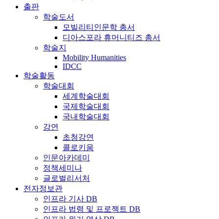
출판
학술도서
모빌리티인문학 총서
디아스포라 휴머니티즈 총서
학술지
Mobility Humanities
IDCC
학술활동
학술대회
세계학술대회
국제학술대회
국내학술대회
강연
초청강연
콜로키움
인문아카데미
정책세미나
글로벌리서처
전자정보관
인프라 기사 DB
인프라 법령 및 프로젝트 DB