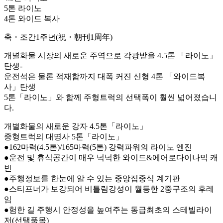
5톤 라이노
4톤 와이드 복사
축・조간1주년(祝・朝刊1周年)
개별화물 시장의 새로운 주역으로 각광받을 4.5톤 「라이노」
탄생-
운전석은 물론 적재함까지 대폭 커진 신형 4톤 「와이드복
사」탄생
5톤「라이노」와 함께 주형트럭의 선택폭이 훨씬 넓어졌습니
다.
개별화물의 새로운 강자 4.5톤「라이노」
중형트럭의 대명사 5톤「라이노」
●162마력(4.5톤)/165마력(5톤) 강력파워의 라이노 엔진
●운전 및 휴식공간이 매우 넉넉한 와이드&에어로다이나믹 캐
빈
●주행정보를 한눈에 알 수 있는 중앙집중식 계기판
●스티프너가 보강되어 비틀림강성이 월등한 2중구조의 후레
임
●험한 길 주행시 안정성을 높여주는 동급최초의 스테빌라이
저(선택품목)