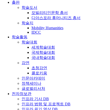
출판
학술도서
모빌리티인문학 총서
디아스포라 휴머니티즈 총서
학술지
Mobility Humanities
IDCC
학술활동
학술대회
세계학술대회
국제학술대회
국내학술대회
강연
초청강연
콜로키움
인문아카데미
정책세미나
글로벌리서처
전자정보관
인프라 기사 DB
인프라 법령 및 프로젝트 DB
인프라 위기 영상 DB