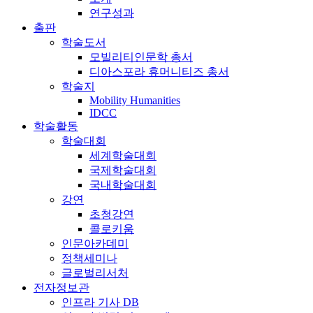
연구성과
출판
학술도서
모빌리티인문학 총서
디아스포라 휴머니티즈 총서
학술지
Mobility Humanities
IDCC
학술활동
학술대회
세계학술대회
국제학술대회
국내학술대회
강연
초청강연
콜로키움
인문아카데미
정책세미나
글로벌리서처
전자정보관
인프라 기사 DB