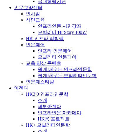
국내협력기관
인문교양센터
인사말
시민교육
인프라인문 시민강좌
모빌리티 Hi-Story 100강
HK 인프라 리빙랩
인문페어
인프라 인문페어
모빌리티 인문페어
교육 영상 콘텐츠
쉽게 배우는 인프라인문학
쉽게 배우는 모빌리티인문학
인문페스티벌
아젠다
HK3.0 인프라인문학
소개
세부아젠다
인프라인문 아카데미
HK움 프로젝트
HK+ 모빌리티인문학
소개