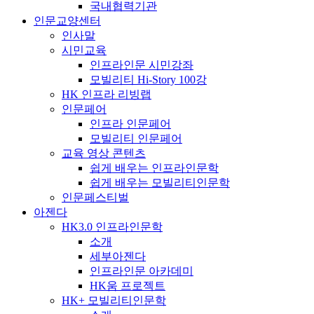
국내협력기관
인문교양센터
인사말
시민교육
인프라인문 시민강좌
모빌리티 Hi-Story 100강
HK 인프라 리빙랩
인문페어
인프라 인문페어
모빌리티 인문페어
교육 영상 콘텐츠
쉽게 배우는 인프라인문학
쉽게 배우는 모빌리티인문학
인문페스티벌
아젠다
HK3.0 인프라인문학
소개
세부아젠다
인프라인문 아카데미
HK움 프로젝트
HK+ 모빌리티인문학