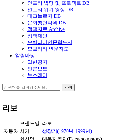
인프라 법령 및 프로젝트 DB
인프라 위기 영상 DB
테크놀로지 DB
문화횡단각색 DB
정책자료 Archive
정책제안
모빌리티인문학도서
모빌리티 인문지도
알림마당
일반공지
언론보도
뉴스레터
검
색:
라보
브랜드명
라보
자동차
시기
성장기(1970년-1999년)
회사명
대우자동차(Daewoo motors)