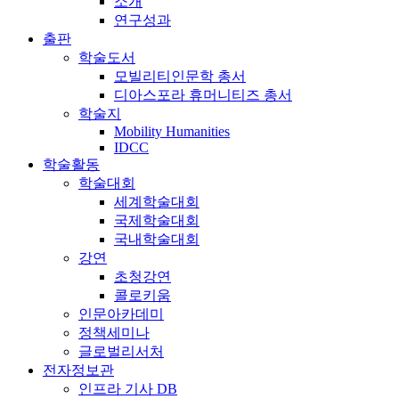
소개
연구성과
출판
학술도서
모빌리티인문학 총서
디아스포라 휴머니티즈 총서
학술지
Mobility Humanities
IDCC
학술활동
학술대회
세계학술대회
국제학술대회
국내학술대회
강연
초청강연
콜로키움
인문아카데미
정책세미나
글로벌리서처
전자정보관
인프라 기사 DB