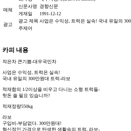
신문사명
경향신문
매체
게재일
1991-12-12
광고 제목
사업은 수익성, 트럭은 실속! 국내 유일의 3
광고
주제어
카피 내용
작은차 큰기쁨-대우국민차
사업은 수익성, 트럭은 실속!
국내 유일의 300만원대 트럭-라보
적재함의 1/2이상을 비우고 다니는 소형 트럭들-
헛돈 쓸 필요 있습니까?
적재정량550kg
라보
구입비-부담없다. 300만원대!
혁신적인 가격으로 탄생한 생활속의 트럭, 라보-