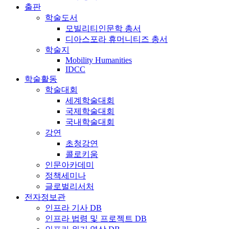
출판
학술도서
모빌리티인문학 총서
디아스포라 휴머니티즈 총서
학술지
Mobility Humanities
IDCC
학술활동
학술대회
세계학술대회
국제학술대회
국내학술대회
강연
초청강연
콜로키움
인문아카데미
정책세미나
글로벌리서처
전자정보관
인프라 기사 DB
인프라 법령 및 프로젝트 DB