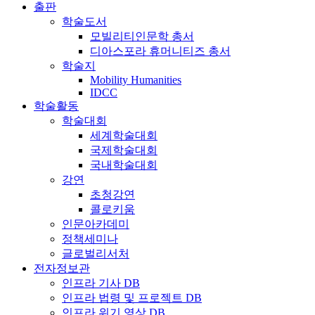
출판
학술도서
모빌리티인문학 총서
디아스포라 휴머니티즈 총서
학술지
Mobility Humanities
IDCC
학술활동
학술대회
세계학술대회
국제학술대회
국내학술대회
강연
초청강연
콜로키움
인문아카데미
정책세미나
글로벌리서처
전자정보관
인프라 기사 DB
인프라 법령 및 프로젝트 DB
인프라 위기 영상 DB