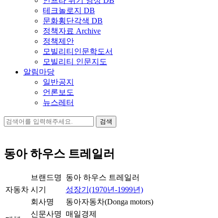
인프라 위기 영상 DB
테크놀로지 DB
문화횡단각색 DB
정책자료 Archive
정책제안
모빌리티인문학도서
모빌리티 인문지도
알림마당
일반공지
언론보도
뉴스레터
검
색:
동아 하우스 트레일러
브랜드명
동아 하우스 트레일러
자동차
시기
성장기(1970년-1999년)
회사명
동아자동차(Donga motors)
신문사명
매일경제