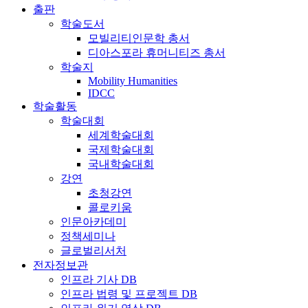
출판
학술도서
모빌리티인문학 총서
디아스포라 휴머니티즈 총서
학술지
Mobility Humanities
IDCC
학술활동
학술대회
세계학술대회
국제학술대회
국내학술대회
강연
초청강연
콜로키움
인문아카데미
정책세미나
글로벌리서처
전자정보관
인프라 기사 DB
인프라 법령 및 프로젝트 DB