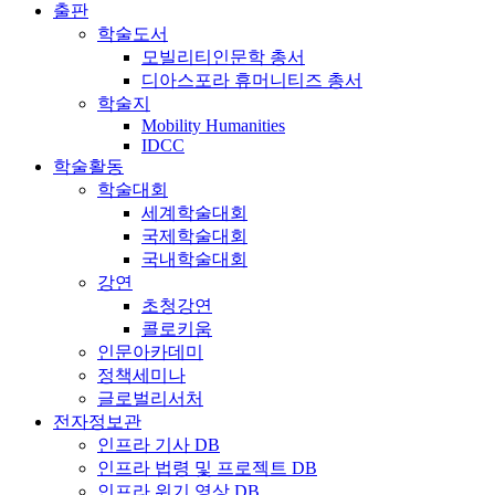
출판
학술도서
모빌리티인문학 총서
디아스포라 휴머니티즈 총서
학술지
Mobility Humanities
IDCC
학술활동
학술대회
세계학술대회
국제학술대회
국내학술대회
강연
초청강연
콜로키움
인문아카데미
정책세미나
글로벌리서처
전자정보관
인프라 기사 DB
인프라 법령 및 프로젝트 DB
인프라 위기 영상 DB