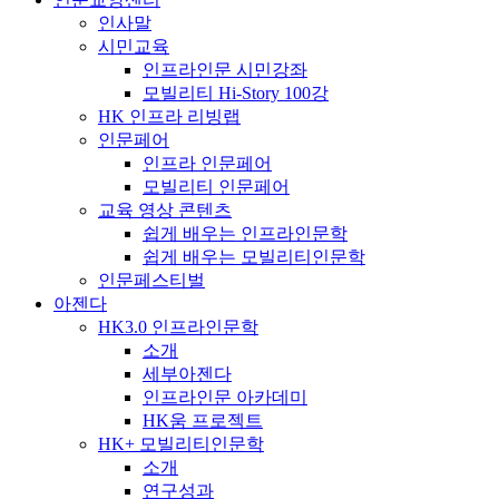
인사말
시민교육
인프라인문 시민강좌
모빌리티 Hi-Story 100강
HK 인프라 리빙랩
인문페어
인프라 인문페어
모빌리티 인문페어
교육 영상 콘텐츠
쉽게 배우는 인프라인문학
쉽게 배우는 모빌리티인문학
인문페스티벌
아젠다
HK3.0 인프라인문학
소개
세부아젠다
인프라인문 아카데미
HK움 프로젝트
HK+ 모빌리티인문학
소개
연구성과