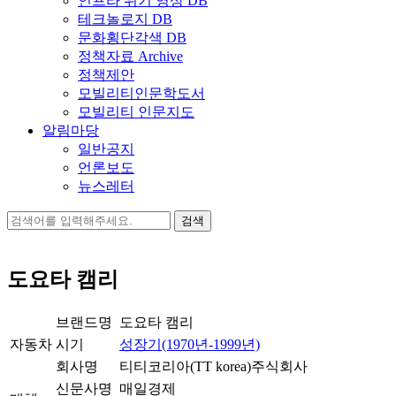
인프라 위기 영상 DB
테크놀로지 DB
문화횡단각색 DB
정책자료 Archive
정책제안
모빌리티인문학도서
모빌리티 인문지도
알림마당
일반공지
언론보도
뉴스레터
검
색:
도요타 캠리
브랜드명
도요타 캠리
자동차
시기
성장기(1970년-1999년)
회사명
티티코리아(TT korea)주식회사
신문사명
매일경제