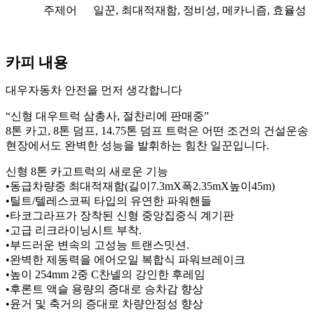
주제어
일꾼, 최대적재함, 정비성, 메카니즘, 효율성
카피 내용
대우자동차 안전을 먼저 생각합니다
“신형 대우트럭 삼총사, 절찬리에 판매중”
8톤 카고, 8톤 덤프, 14.75톤 덤프 트럭은 어떤 조건의 건설운송
현장에서도 완벽한 성능을 발휘하는 힘찬 일꾼입니다.
신형 8톤 카고트럭의 새로운 기능
•동급차량중 최대적재함(길이7.3mX폭2.35mX높이45m)
•틸트/텔레스코픽 타입의 유연한 파워핸들
•타코그라프가 장착된 신형 중앙집중식 계기판
•고급 리크라이닝시트 부착.
•부드러운 변속의 고성능 트랜스밋션.
•완벽한 제동력을 에어오일 복합식 파워브레이크
•높이 254mm 2중 C찬넬의 강인한 후레임
•후론트 액슬 용량의 증대로 승차감 향상
•윤거 및 축거의 증대로 차량안정성 향상