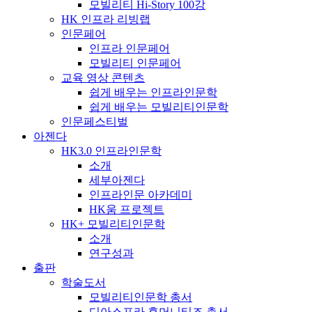
모빌리티 Hi-Story 100강
HK 인프라 리빙랩
인문페어
인프라 인문페어
모빌리티 인문페어
교육 영상 콘텐츠
쉽게 배우는 인프라인문학
쉽게 배우는 모빌리티인문학
인문페스티벌
아젠다
HK3.0 인프라인문학
소개
세부아젠다
인프라인문 아카데미
HK움 프로젝트
HK+ 모빌리티인문학
소개
연구성과
출판
학술도서
모빌리티인문학 총서
디아스포라 휴머니티즈 총서