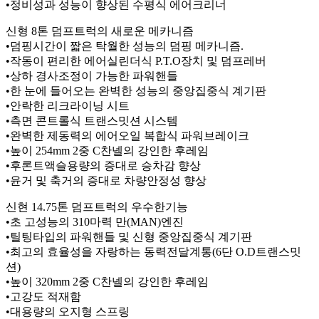
•정비성과 성능이 향상된 수평식 에어크리너
신형 8톤 덤프트럭의 새로운 메카니즘
•덤핑시간이 짧은 탁월한 성능의 덤핑 메카니즘.
•작동이 편리한 에어실린더식 P.T.O장치 및 덤프레버
•상하 경사조정이 가능한 파워핸들
•한 눈에 들어오는 완벽한 성능의 중앙집중식 계기판
•안락한 리크라이닝 시트
•측면 콘트롤식 트랜스밋션 시스템
•완벽한 제동력의 에어오일 복합식 파워브레이크
•높이 254mm 2중 C찬넬의 강인한 후레임
•후론트액슬용량의 증대로 승차감 향상
•윤거 및 축거의 증대로 차량안정성 향상
신현 14.75톤 덤프트럭의 우수한기능
•초 고성능의 310마력 만(MAN)엔진
•틸팅타입의 파워핸들 및 신형 중앙집중식 계기판
•최고의 효율성을 자랑하는 동력전달계통(6단 O.D트랜스밋
션)
•높이 320mm 2중 C찬넬의 강인한 후레임
•고강도 적재함
•대용량의 오지형 스프링