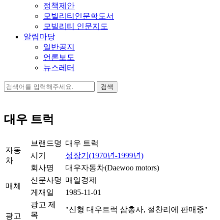
정책제안
모빌리티인문학도서
모빌리티 인문지도
알림마당
일반공지
언론보도
뉴스레터
검
색:
대우 트럭
브랜드명
대우 트럭
자동
시기
성장기(1970년-1999년)
차
회사명
대우자동차(Daewoo motors)
신문사명
매일경제
매체
게재일
1985-11-01
광고 제
"신형 대우트럭 삼총사, 절찬리에 판매중"
목
광고