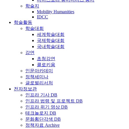
학술지
Mobility Humanities
IDCC
학술활동
학술대회
세계학술대회
국제학술대회
국내학술대회
강연
초청강연
콜로키움
인문아카데미
정책세미나
글로벌리서처
전자정보관
인프라 기사 DB
인프라 법령 및 프로젝트 DB
인프라 위기 영상 DB
테크놀로지 DB
문화횡단각색 DB
정책자료 Archive