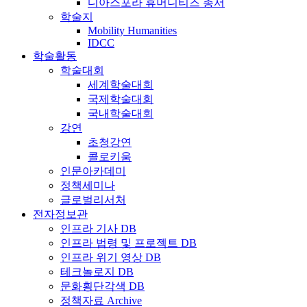
디아스포라 휴머니티즈 총서
학술지
Mobility Humanities
IDCC
학술활동
학술대회
세계학술대회
국제학술대회
국내학술대회
강연
초청강연
콜로키움
인문아카데미
정책세미나
글로벌리서처
전자정보관
인프라 기사 DB
인프라 법령 및 프로젝트 DB
인프라 위기 영상 DB
테크놀로지 DB
문화횡단각색 DB
정책자료 Archive