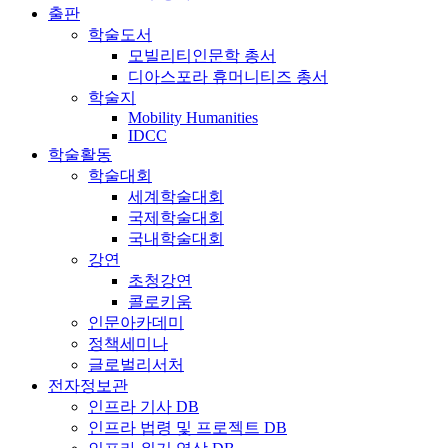
출판
학술도서
모빌리티인문학 총서
디아스포라 휴머니티즈 총서
학술지
Mobility Humanities
IDCC
학술활동
학술대회
세계학술대회
국제학술대회
국내학술대회
강연
초청강연
콜로키움
인문아카데미
정책세미나
글로벌리서처
전자정보관
인프라 기사 DB
인프라 법령 및 프로젝트 DB