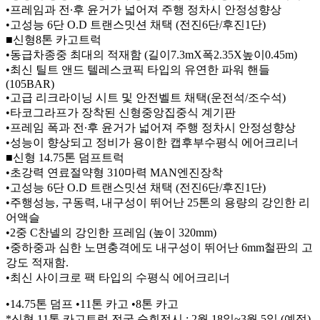
•프레임과 전∙후 윤거가 넓어져 주행 정차시 안정성향상
•고성능 6단 O.D 트랜스밋션 채택 (전진6단/후진1단)
■신형8톤 카고트럭
•동급차종중 최대의 적재함 (길이7.3mX폭2.35X높이0.45m)
•최신 틸트 앤드 텔레스코픽 타입의 유연한 파워 핸들
(105BAR)
•고급 리크라이닝 시트 및 안전벨트 채택(운전석/조수석)
•타코그라프가 장착된 신형중앙집중식 계기판
•프레임 폭과 전∙후 윤거가 넓어져 주행 정차시 안정성향상
•성능이 향상되고 정비가 용이한 캡후부수평식 에어크리너
■신형 14.75톤 덤프트럭
•초강력 연료절약형 310마력 MAN엔진장착
•고성능 6단 O.D 트랜스밋션 채택 (전진6단/후진1단)
•주행성능, 구동력, 내구성이 뛰어난 25톤의 용량의 강인한 리
어액슬
•2중 C찬넬의 강인한 프레임 (높이 320mm)
•중하중과 심한 노면충격에도 내구성이 뛰어난 6mm철판의 고
강도 적재함.
•최신 사이크로 팩 타입의 수평식 에어크리너
•14.75톤 덤프 •11톤 카고 •8톤 카고
*신형 11톤 카고트럭 전국 순회전시 : 2월 18일~3월 5일 (예정)