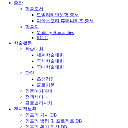
출판
학술도서
모빌리티인문학 총서
디아스포라 휴머니티즈 총서
학술지
Mobility Humanities
IDCC
학술활동
학술대회
세계학술대회
국제학술대회
국내학술대회
강연
초청강연
콜로키움
인문아카데미
정책세미나
글로벌리서처
전자정보관
인프라 기사 DB
인프라 법령 및 프로젝트 DB
인프라 위기 영상 DB