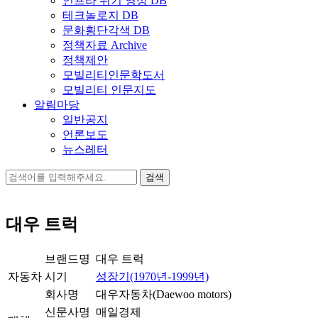
인프라 위기 영상 DB
테크놀로지 DB
문화횡단각색 DB
정책자료 Archive
정책제안
모빌리티인문학도서
모빌리티 인문지도
알림마당
일반공지
언론보도
뉴스레터
검
색:
대우 트럭
브랜드명
대우 트럭
자동차
시기
성장기(1970년-1999년)
회사명
대우자동차(Daewoo motors)
신문사명
매일경제