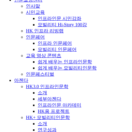
인사말
시민교육
인프라인문 시민강좌
모빌리티 Hi-Story 100강
HK 인프라 리빙랩
인문페어
인프라 인문페어
모빌리티 인문페어
교육 영상 콘텐츠
쉽게 배우는 인프라인문학
쉽게 배우는 모빌리티인문학
인문페스티벌
아젠다
HK3.0 인프라인문학
소개
세부아젠다
인프라인문 아카데미
HK움 프로젝트
HK+ 모빌리티인문학
소개
연구성과