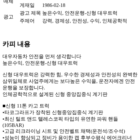
매체
게재일
1986-02-18
광고 제목
높은수익, 안전운행-신형 대우트럭
광고
주제어
강력, 경제성, 안전성, 수익, 인체공학적
카피 내용
대우자동차 안전을 먼저 생각합니다
높은수익, 안전운행-신형 대우트럭
신형 대우트럭은 강력한 힘, 우수한 경제성과 안전성의 완벽한
삼위일체로 사업주에게는 보다높은 수익을, 운전자에겐 안전
운행을 보장합니다.
인체공학적으로 설계된 신형 중앙집중식 계기판
■신형 11톤 카고 트럭
•타코그라프가 장착된 신형중앙집중식 계기판
•최신 틸트 앤드 텔레스코픽 타입의 유연한 파워 핸들
(105BAR)
•고급 리크라이닝 시트 및 안전벨트 채택(운전석/조수석)
•성능이 향상되고 정비가 용이한 캡 후부수평식 에어크리너