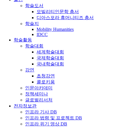
학술도서
모빌리티인문학 총서
디아스포라 휴머니티즈 총서
학술지
Mobility Humanities
IDCC
학술활동
학술대회
세계학술대회
국제학술대회
국내학술대회
강연
초청강연
콜로키움
인문아카데미
정책세미나
글로벌리서처
전자정보관
인프라 기사 DB
인프라 법령 및 프로젝트 DB
인프라 위기 영상 DB