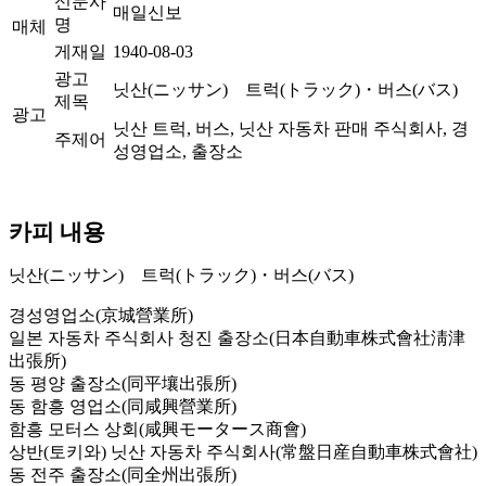
신문사
매일신보
명
매체
게재일
1940-08-03
광고
닛산(ニッサン) 트럭(トラック)・버스(バス)
제목
광고
닛산 트럭, 버스, 닛산 자동차 판매 주식회사, 경
주제어
성영업소, 출장소
카피 내용
닛산(ニッサン) 트럭(トラック)・버스(バス)
경성영업소(京城營業所)
일본 자동차 주식회사 청진 출장소(日本自動車株式會社淸津
出張所)
동 평양 출장소(同平壤出張所)
동 함흥 영업소(同咸興營業所)
함흥 모터스 상회(咸興モータース商會)
상반(토키와) 닛산 자동차 주식회사(常盤日産自動車株式會社)
동 전주 출장소(同全州出張所)