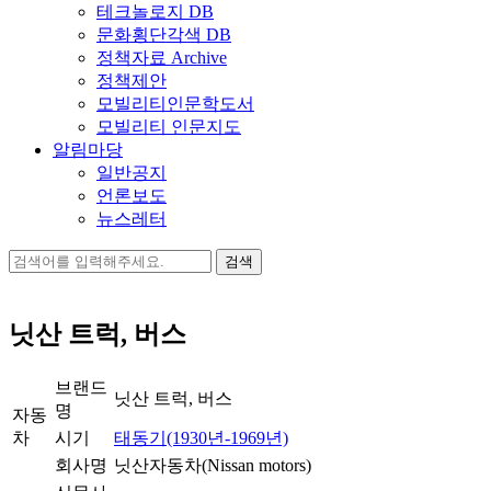
테크놀로지 DB
문화횡단각색 DB
정책자료 Archive
정책제안
모빌리티인문학도서
모빌리티 인문지도
알림마당
일반공지
언론보도
뉴스레터
검
색:
닛산 트럭, 버스
브랜드
닛산 트럭, 버스
명
자동
차
시기
태동기(1930년-1969년)
회사명
닛산자동차(Nissan motors)