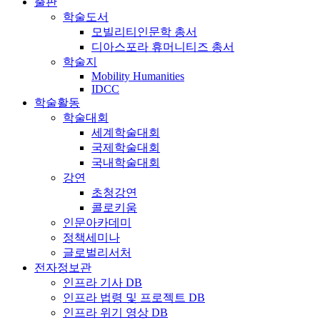
출판
학술도서
모빌리티인문학 총서
디아스포라 휴머니티즈 총서
학술지
Mobility Humanities
IDCC
학술활동
학술대회
세계학술대회
국제학술대회
국내학술대회
강연
초청강연
콜로키움
인문아카데미
정책세미나
글로벌리서처
전자정보관
인프라 기사 DB
인프라 법령 및 프로젝트 DB
인프라 위기 영상 DB