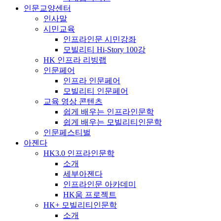
인문교양센터
인사말
시민교육
인프라인문 시민강좌
모빌리티 Hi-Story 100강
HK 인프라 리빙랩
인문페어
인프라 인문페어
모빌리티 인문페어
교육 영상 콘텐츠
쉽게 배우는 인프라인문학
쉽게 배우는 모빌리티인문학
인문페스티벌
아젠다
HK3.0 인프라인문학
소개
세부아젠다
인프라인문 아카데미
HK움 프로젝트
HK+ 모빌리티인문학
소개