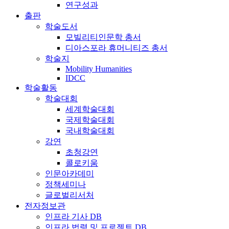
연구성과
출판
학술도서
모빌리티인문학 총서
디아스포라 휴머니티즈 총서
학술지
Mobility Humanities
IDCC
학술활동
학술대회
세계학술대회
국제학술대회
국내학술대회
강연
초청강연
콜로키움
인문아카데미
정책세미나
글로벌리서처
전자정보관
인프라 기사 DB
인프라 법령 및 프로젝트 DB