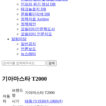
인프라 위기 영상 DB
테크놀로지 DB
문화횡단각색 DB
정책자료 Archive
정책제안
모빌리티인문학도서
모빌리티 인문지도
알림마당
일반공지
언론보도
뉴스레터
검
색:
기아마스타 T2000
브랜드
기아마스타 T2000
명
자동
차
시기
태동기(1930년-1969년)