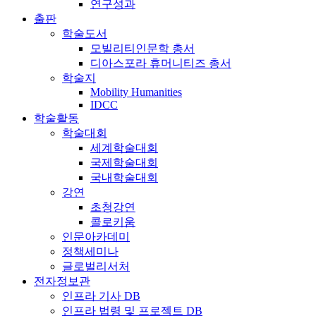
연구성과
출판
학술도서
모빌리티인문학 총서
디아스포라 휴머니티즈 총서
학술지
Mobility Humanities
IDCC
학술활동
학술대회
세계학술대회
국제학술대회
국내학술대회
강연
초청강연
콜로키움
인문아카데미
정책세미나
글로벌리서처
전자정보관
인프라 기사 DB
인프라 법령 및 프로젝트 DB