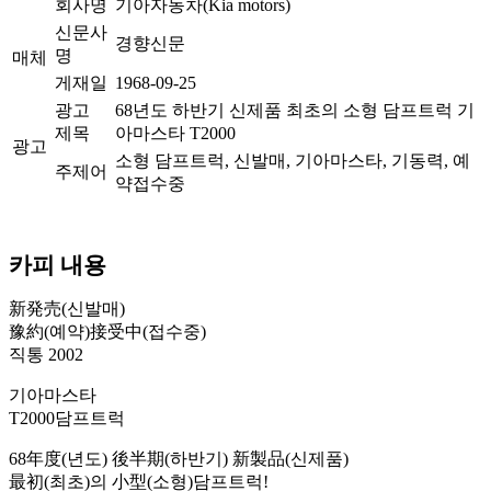
회사명
기아자동차(Kia motors)
신문사
경향신문
명
매체
게재일
1968-09-25
광고
68년도 하반기 신제품 최초의 소형 담프트럭 기
제목
아마스타 T2000
광고
소형 담프트럭, 신발매, 기아마스타, 기동력, 예
주제어
약접수중
카피 내용
新発売(신발매)
豫約(예약)接受中(접수중)
직통 2002
기아마스타
T2000담프트럭
68年度(년도) 後半期(하반기) 新製品(신제품)
最初(최초)의 小型(소형)담프트럭!