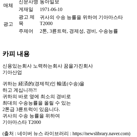
신문사명
동아일보
매체
게재일
1971-06-10
광고 제
귀사의 수송 능률을 위하여 기아마스타
목
T2000
광고
주제어
2톤, 3륜트럭, 경제성, 경비, 수송능률
카피 내용
신용있는회사 노력하는회사 꿈을가진회사
기아산업
귀하는 経済的(경제적)인 輸送(수송)을
하고 계십니까?!
귀하의 바로 옆에 최소의 경비로
최대의 수송능률을 올릴 수 있는
2톤급 3륜트럭이 있읍니다.
귀사의 수송 능률을 위하여
기아마스타 T2000
(출처 : 네이버 뉴스 라이브러리 : https://newslibrary.naver.com)