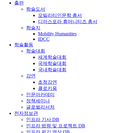
출판
학술도서
모빌리티인문학 총서
디아스포라 휴머니티즈 총서
학술지
Mobility Humanities
IDCC
학술활동
학술대회
세계학술대회
국제학술대회
국내학술대회
강연
초청강연
콜로키움
인문아카데미
정책세미나
글로벌리서처
전자정보관
인프라 기사 DB
인프라 법령 및 프로젝트 DB
인프라 위기 영상 DB