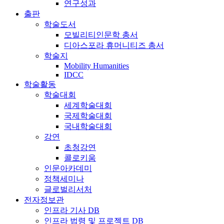
연구성과
출판
학술도서
모빌리티인문학 총서
디아스포라 휴머니티즈 총서
학술지
Mobility Humanities
IDCC
학술활동
학술대회
세계학술대회
국제학술대회
국내학술대회
강연
초청강연
콜로키움
인문아카데미
정책세미나
글로벌리서처
전자정보관
인프라 기사 DB
인프라 법령 및 프로젝트 DB