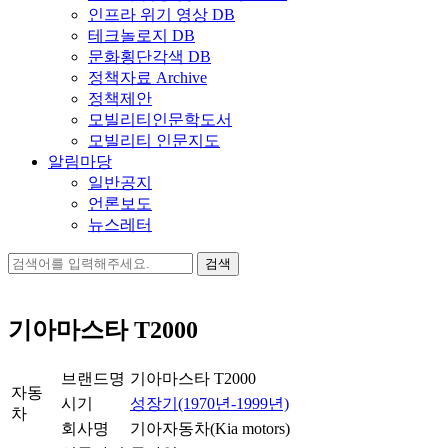
인프라 위기 영상 DB
테크놀로지 DB
문화횡단각색 DB
정책자료 Archive
정책제안
모빌리티인문학도서
모빌리티 인문지도
알림마당
일반공지
언론보도
뉴스레터
검
색:
기아마스타 T2000
브랜드명
기아마스타 T2000
자동
시기
성장기(1970년-1999년)
차
회사명
기아자동차(Kia motors)