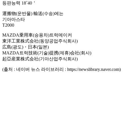
등판능력 18˚40＇
運搬物(운반물) 輸送(수송)에는
기아마스타
T2000
MAZDA乗用車(승용차)트럭메이커
東洋工業株式会社(동양공업주식회사)
広島(광도)・日本(일본)
MAZDA트럭技術(기술)提携(제휴)会社(회사)
起亞産業株式会社(기아산업주식회사)
(출처 : 네이버 뉴스 라이브러리 : https://newslibrary.naver.com)