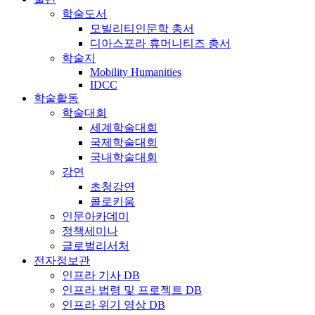
학술도서
모빌리티인문학 총서
디아스포라 휴머니티즈 총서
학술지
Mobility Humanities
IDCC
학술활동
학술대회
세계학술대회
국제학술대회
국내학술대회
강연
초청강연
콜로키움
인문아카데미
정책세미나
글로벌리서처
전자정보관
인프라 기사 DB
인프라 법령 및 프로젝트 DB
인프라 위기 영상 DB