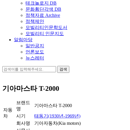
테크놀로지 DB
문화횡단각색 DB
정책자료 Archive
정책제안
모빌리티인문학도서
모빌리티 인문지도
알림마당
일반공지
언론보도
뉴스레터
검
색:
기아마스타 T-2000
브랜드
기아마스타 T-2000
명
자동
차
시기
태동기(1930년-1969년)
회사명
기아자동차(Kia motors)