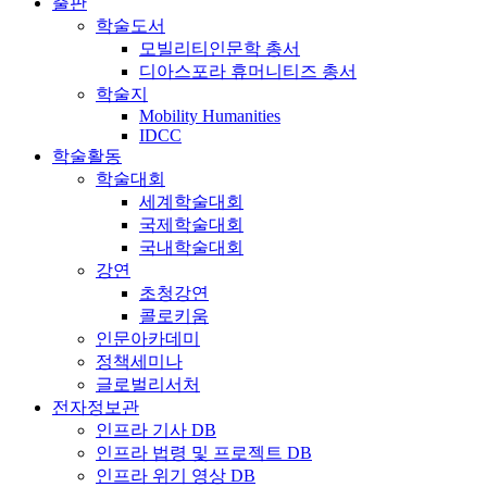
출판
학술도서
모빌리티인문학 총서
디아스포라 휴머니티즈 총서
학술지
Mobility Humanities
IDCC
학술활동
학술대회
세계학술대회
국제학술대회
국내학술대회
강연
초청강연
콜로키움
인문아카데미
정책세미나
글로벌리서처
전자정보관
인프라 기사 DB
인프라 법령 및 프로젝트 DB
인프라 위기 영상 DB