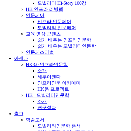
모빌리티 Hi-Story 100강
HK 인프라 리빙랩
인문페어
인프라 인문페어
모빌리티 인문페어
교육 영상 콘텐츠
쉽게 배우는 인프라인문학
쉽게 배우는 모빌리티인문학
인문페스티벌
아젠다
HK3.0 인프라인문학
소개
세부아젠다
인프라인문 아카데미
HK움 프로젝트
HK+ 모빌리티인문학
소개
연구성과
출판
학술도서
모빌리티인문학 총서