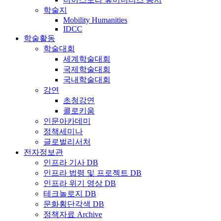
학술지
Mobility Humanities
IDCC
학술활동
학술대회
세계학술대회
국제학술대회
국내학술대회
강연
초청강연
콜로키움
인문아카데미
정책세미나
글로벌리서처
전자정보관
인프라 기사 DB
인프라 법령 및 프로젝트 DB
인프라 위기 영상 DB
테크놀로지 DB
문화횡단각색 DB
정책자료 Archive