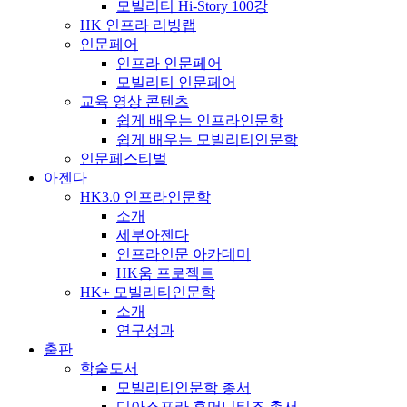
모빌리티 Hi-Story 100강
HK 인프라 리빙랩
인문페어
인프라 인문페어
모빌리티 인문페어
교육 영상 콘텐츠
쉽게 배우는 인프라인문학
쉽게 배우는 모빌리티인문학
인문페스티벌
아젠다
HK3.0 인프라인문학
소개
세부아젠다
인프라인문 아카데미
HK움 프로젝트
HK+ 모빌리티인문학
소개
연구성과
출판
학술도서
모빌리티인문학 총서
디아스포라 휴머니티즈 총서