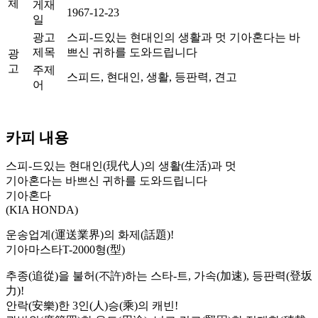
체
게재
1967-12-23
일
광고
스피-드있는 현대인의 생활과 멋 기아혼다는 바
제목
쁘신 귀하를 도와드립니다
광
고
주제
스피드, 현대인, 생활, 등판력, 견고
어
카피 내용
스피-드있는 현대인(現代人)의 생활(生活)과 멋
기아혼다는 바쁘신 귀하를 도와드립니다
기아혼다
(KIA HONDA)
운송업계(運送業界)의 화제(話題)!
기아마스타T-2000형(型)
추종(追從)을 불허(不許)하는 스타-트, 가속(加速), 등판력(登坂
力)!
안락(安樂)한 3인(人)승(乘)의 캐빈!