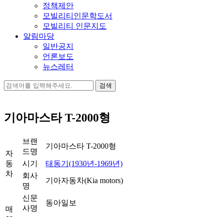
정책제안
모빌리티인문학도서
모빌리티 인문지도
알림마당
일반공지
언론보도
뉴스레터
검
색:
기아마스타 T-2000형
브랜
기아마스타 T-2000형
드명
자
동
시기
태동기(1930년-1969년)
차
회사
기아자동차(Kia motors)
명
신문
동아일보
사명
매