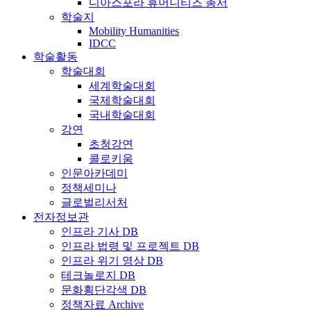
디아스포라 휴머니티즈 총서
학술지
Mobility Humanities
IDCC
학술활동
학술대회
세계학술대회
국제학술대회
국내학술대회
강연
초청강연
콜로키움
인문아카데미
정책세미나
글로벌리서처
전자정보관
인프라 기사 DB
인프라 법령 및 프로젝트 DB
인프라 위기 영상 DB
테크놀로지 DB
문화횡단각색 DB
정책자료 Archive