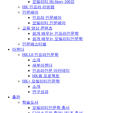
모빌리티 Hi-Story 100강
HK 인프라 리빙랩
인문페어
인프라 인문페어
모빌리티 인문페어
교육 영상 콘텐츠
쉽게 배우는 인프라인문학
쉽게 배우는 모빌리티인문학
인문페스티벌
아젠다
HK3.0 인프라인문학
소개
세부아젠다
인프라인문 아카데미
HK움 프로젝트
HK+ 모빌리티인문학
소개
연구성과
출판
학술도서
모빌리티인문학 총서
디아스포라 휴머니티즈 총서