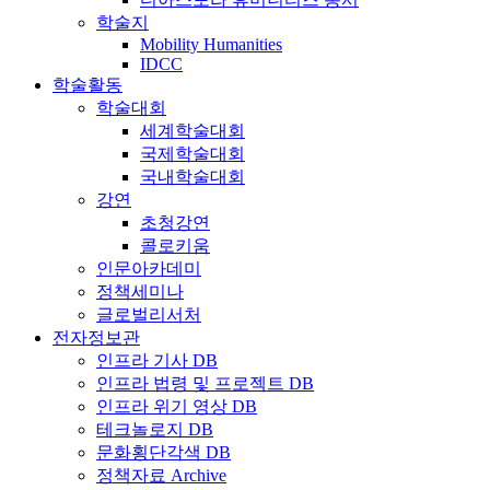
학술지
Mobility Humanities
IDCC
학술활동
학술대회
세계학술대회
국제학술대회
국내학술대회
강연
초청강연
콜로키움
인문아카데미
정책세미나
글로벌리서처
전자정보관
인프라 기사 DB
인프라 법령 및 프로젝트 DB
인프라 위기 영상 DB
테크놀로지 DB
문화횡단각색 DB
정책자료 Archive