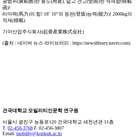
광범위(廣範囲)한 용도(用途), 넓고 견고(堅固)한 적재함(積載
函)!
81마력(馬力)의 힘! 18˚ 10″의 등판(登坂)능력(能力)! 2000kg의
적재(積載)
기아산업주식회사(起亜産業株式会社)
(출처 : 네이버 뉴스 라이브러리 : https://newslibrary.naver.com)
건국대학교 모빌리티인문학 연구원
서울시 광진구 능동로120 건국대학교 새천년관 11층
T.
02-450-3768
F. 02-456-3807
Email.
mobility@konkuk.ac.kr