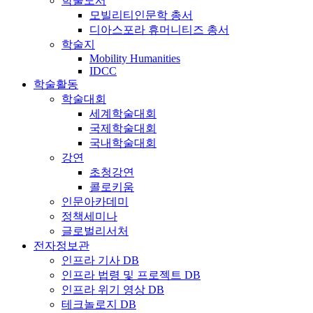
학술도서
모빌리티인문학 총서
디아스포라 휴머니티즈 총서
학술지
Mobility Humanities
IDCC
학술활동
학술대회
세계학술대회
국제학술대회
국내학술대회
강연
초청강연
콜로키움
인문아카데미
정책세미나
글로벌리서처
전자정보관
인프라 기사 DB
인프라 법령 및 프로젝트 DB
인프라 위기 영상 DB
테크놀로지 DB