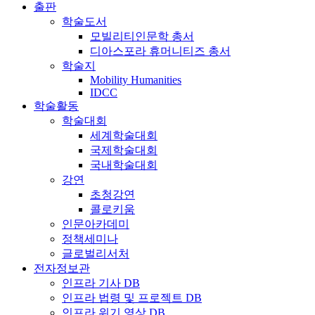
출판
학술도서
모빌리티인문학 총서
디아스포라 휴머니티즈 총서
학술지
Mobility Humanities
IDCC
학술활동
학술대회
세계학술대회
국제학술대회
국내학술대회
강연
초청강연
콜로키움
인문아카데미
정책세미나
글로벌리서처
전자정보관
인프라 기사 DB
인프라 법령 및 프로젝트 DB
인프라 위기 영상 DB