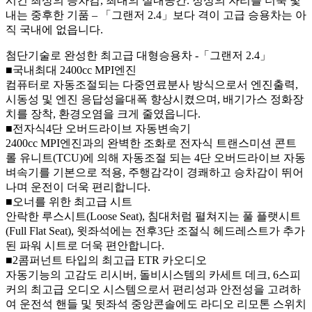
시킨 최상의 승차감, 최대의 실내공간. 정상의 자리를 더욱 빛
내는 중후한 기품 – 「그랜저 2.4」보다 격이 고급 승용차는 아
직 국내에 없읍니다.
첨단기술로 완성한 최고급 대형승용차 -「그랜저 2.4」
■국내최대 2400cc MPI엔진
컴퓨터로 자동조절되는 다중연료분사 방식으로서 엔진출력,
시동성 및 엔진 응답성을대폭 향상시켰으며, 배기가스 정화장
치를 장착, 환경오염을 크게 줄였읍니다.
■전자식4단 오버드라이브 자동변속기
2400cc MPI엔진과의 완벽한 조화로 전자식 트랜스미션 콘트
롤 유니트(TCU)에 의해 자동조절 되는 4단 오버드라이브 자동
벼속기를 기본으로 적용, 주행감각이 경쾌하고 승차감이 뛰어
나며 운전이 더욱 편리합니다.
■오너를 위한 최고급 시트
안락한 루스시트(Loose Seat), 침대처럼 펼쳐지는 풀 플랫시트
(Full Flat Seat), 윗좌석에는 전후3단 조절식 헤드레스트가 추가
된 파워 시트로 더욱 편안합니다.
■2콤퍼넌트 타입의 최고급 ETR 카오디오
자동기능의 고감도 리시버, 돌비시스템의 카세트 데크, 6스피
커의 최고급 오디오 시스템으로서 편리성과 안전성을 고려하
여 운전석 핸들 및 뒷좌석 중앙콘솔에도 라디오 리모톤 스위치