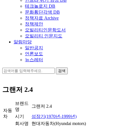
인프라 위기 영상 DB
테크놀로지 DB
문화횡단각색 DB
정책자료 Archive
정책제안
모빌리티인문학도서
모빌리티 인문지도
알림마당
일반공지
언론보도
뉴스레터
검
색:
그랜저 2.4
브랜드
그랜저 2.4
명
자동
차
시기
성장기(1970년-1999년)
회사명
현대자동차(Hyundai motors)