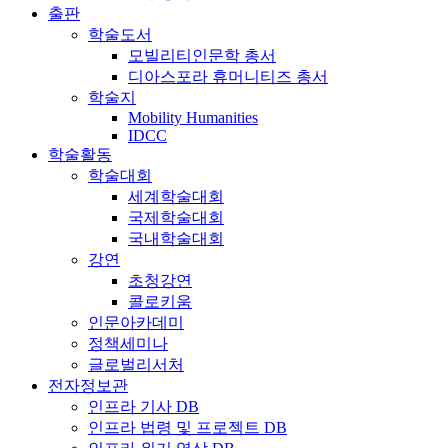
출판
학술도서
모빌리티인문학 총서
디아스포라 휴머니티즈 총서
학술지
Mobility Humanities
IDCC
학술활동
학술대회
세계학술대회
국제학술대회
국내학술대회
강연
초청강연
콜로키움
인문아카데미
정책세미나
글로벌리서처
전자정보관
인프라 기사 DB
인프라 법령 및 프로젝트 DB