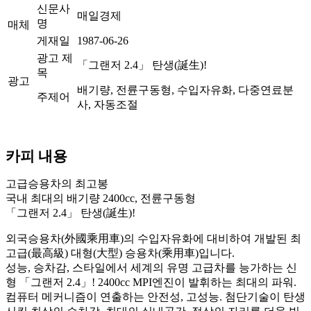
신문사
매일경제
명
매체
게재일
1987-06-26
광고 제
「그랜저 2.4」 탄생(誕生)!
목
광고
배기량, 전륜구동형, 수입자유화, 다중연료분
주제어
사, 자동조절
카피 내용
고급승용차의 최고봉
국내 최대의 배기량 2400cc, 전륜구동형
「그랜저 2.4」 탄생(誕生)!
외국승용차(外國乘用車)의 수입자유화에 대비하여 개발된 최
고급(最高級) 대형(大型) 승용차(乘用車)입니다.
성능, 승차감, 스타일에서 세계의 유명 고급차를 능가하는 신
형 「그랜저 2.4」! 2400cc MPI엔진이 발휘하는 최대의 파워.
컴퓨터 메커니즘이 연출하는 안전성, 고성능. 첨단기술이 탄생