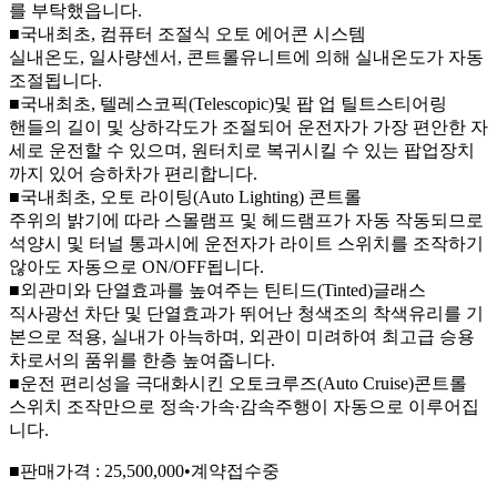
를 부탁했읍니다.
■국내최초, 컴퓨터 조절식 오토 에어콘 시스템
실내온도, 일사량센서, 콘트롤유니트에 의해 실내온도가 자동
조절됩니다.
■국내최초, 텔레스코픽(Telescopic)및 팝 업 틸트스티어링
핸들의 길이 및 상하각도가 조절되어 운전자가 가장 편안한 자
세로 운전할 수 있으며, 원터치로 복귀시킬 수 있는 팝업장치
까지 있어 승하차가 편리합니다.
■국내최초, 오토 라이팅(Auto Lighting) 콘트롤
주위의 밝기에 따라 스몰램프 및 헤드램프가 자동 작동되므로
석양시 및 터널 통과시에 운전자가 라이트 스위치를 조작하기
않아도 자동으로 ON/OFF됩니다.
■외관미와 단열효과를 높여주는 틴티드(Tinted)글래스
직사광선 차단 및 단열효과가 뛰어난 청색조의 착색유리를 기
본으로 적용, 실내가 아늑하며, 외관이 미려하여 최고급 승용
차로서의 품위를 한층 높여줍니다.
■운전 편리성을 극대화시킨 오토크루즈(Auto Cruise)콘트롤
스위치 조작만으로 정속∙가속∙감속주행이 자동으로 이루어집
니다.
■판매가격 : 25,500,000•계약접수중