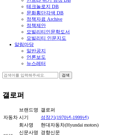
인프라 위기 영상 DB
테크놀로지 DB
문화횡단각색 DB
정책자료 Archive
정책제안
모빌리티인문학도서
모빌리티 인문지도
알림마당
일반공지
언론보도
뉴스레터
검
색:
갤로퍼
브랜드명
갤로퍼
자동차
시기
성장기(1970년-1999년)
회사명
현대자동차(Hyundai motors)
신문사명
경향신문