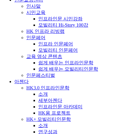
인사말
시민교육
인프라인문 시민강좌
모빌리티 Hi-Story 100강
HK 인프라 리빙랩
인문페어
인프라 인문페어
모빌리티 인문페어
교육 영상 콘텐츠
쉽게 배우는 인프라인문학
쉽게 배우는 모빌리티인문학
인문페스티벌
아젠다
HK3.0 인프라인문학
소개
세부아젠다
인프라인문 아카데미
HK움 프로젝트
HK+ 모빌리티인문학
소개
연구성과