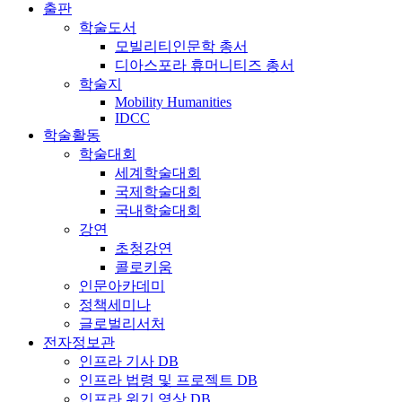
출판
학술도서
모빌리티인문학 총서
디아스포라 휴머니티즈 총서
학술지
Mobility Humanities
IDCC
학술활동
학술대회
세계학술대회
국제학술대회
국내학술대회
강연
초청강연
콜로키움
인문아카데미
정책세미나
글로벌리서처
전자정보관
인프라 기사 DB
인프라 법령 및 프로젝트 DB
인프라 위기 영상 DB